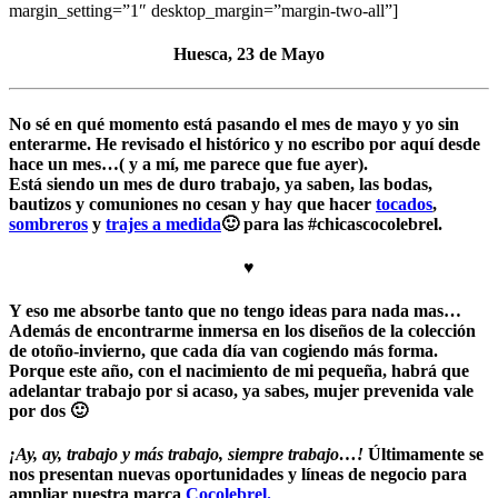
margin_setting=”1″ desktop_margin=”margin-two-all”]
Huesca, 23 de Mayo
No sé en qué momento está pasando el mes de mayo y yo sin
enterarme. He revisado el histórico y no escribo por aquí desde
hace un mes…( y a mí, me parece que fue ayer).
Está siendo un mes de duro trabajo,
ya saben, las bodas,
bautizos y comuniones no cesan y hay que hacer
tocados
,
sombreros
y
trajes a medida
🙂 para las
#chicascocolebrel.
♥
Y eso me absorbe tanto que no tengo
ideas para nada mas…
Además de encontrarme inmersa en los diseños de la colección
de otoño-invierno, que cada día van cogiendo más forma.
Porque este año, con el nacimiento de mi pequeña, habrá que
adelantar trabajo por si acaso
, ya sabes, mujer prevenida vale
por dos 🙂
¡Ay, ay, trabajo y más trabajo, siempre trabajo…!
Últimamente se
nos presentan
nuevas oportunidades y líneas de negocio para
ampliar nuestra marca
Cocolebrel.