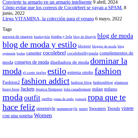
Convierte tu armario en un armario inteligente
9 abril, 2024
Cómo evitar que los correos de Cocolebrel se vayan a SPAM.
8
junio, 2022
Llega VITAMINA, la colección para el verano
6 mayo, 2022
Tags
blog de moda
asesora de imagen
bimba y lola
bimbaylola
blog de lifestyle
blog de moda y estilo
blogger
blogger de moda
blog
cocolebrel
canotier
complementos de
cocolebrelbypaula
optimista
bodas
dominar la
consejos de moda
moda
diseñadora de moda
fashion
moda
estilo
estrena otoño
el corte ingles
fashion addict
Fashion2
fashion blog
fashionblog
glamour
Jackets
milan
milano
hugo boss
Jessica Simpson
lola casademunt
moda
ropa que te
outfit
outfits
pistas de estilo
primark
hace feliz
vistete
streetstyle
Sweaters
Trends
summerstyle
super
Women
con una sonrisa