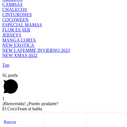
CAMISAS
CHALECOS
CINTURONES
COCOWEEN
ESPECIAL MAMAS
FLOR ES SER
JERSEYS
MANGA CORTA
NEW EXOTICA
NEW LAFEMME INVIERNO 2023
NEW XMAS 2022
Top
Sí, porfa
1
¡Bienvenida! ¿Puedo ayudarte?
El CocoTeam al habla
¡Hola! Estoy aquí para ayudarte si te surge cualquier duda
Buscar
Buscar
Shopping cart
close