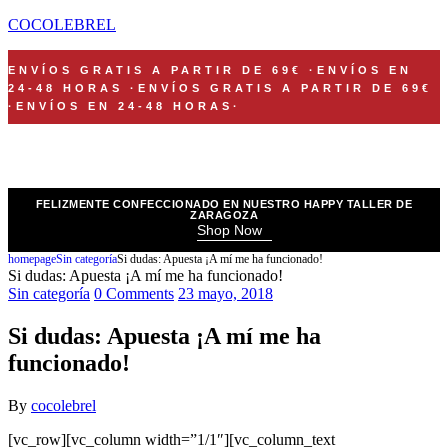
COCOLEBREL
ENVÍOS GRATIS A PARTIR DE 69€
·
ENVÍOS EN
24-48 HORAS
·
ENVÍOS GRATIS A PARTIR DE 69€
·
ENVÍOS EN 24-48 HORAS
·
FELIZMENTE CONFECCIONADO EN NUESTRO HAPPY TALLER DE
ZARAGOZA
Shop Now
homepage
Sin categoría
Si dudas: Apuesta ¡A mí me ha funcionado!
Si dudas: Apuesta ¡A mí me ha funcionado!
Sin categoría
0 Comments
23 mayo, 2018
Si dudas: Apuesta ¡A mí me ha
funcionado!
By
cocolebrel
[vc_row][vc_column width=”1/1″][vc_column_text