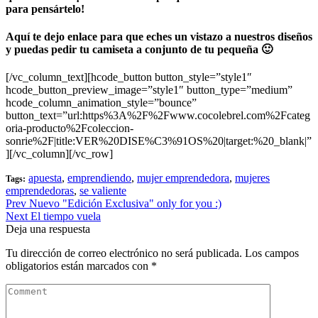
para pensártelo!
Aquí te dejo enlace para que eches un vistazo a nuestros diseños
y puedas pedir tu camiseta a conjunto de tu pequeña 🙂
[/vc_column_text][hcode_button button_style=”style1″
hcode_button_preview_image=”style1″ button_type=”medium”
hcode_column_animation_style=”bounce”
button_text=”url:https%3A%2F%2Fwww.cocolebrel.com%2Fcateg
oria-producto%2Fcoleccion-
sonrie%2F|title:VER%20DISE%C3%91OS%20|target:%20_blank|”
][/vc_column][/vc_row]
apuesta
,
emprendiendo
,
mujer emprendedora
,
mujeres
Tags:
emprendedoras
,
se valiente
Prev
Nuevo "Edición Exclusiva" only for you :)
Next
El tiempo vuela
Deja una respuesta
Tu dirección de correo electrónico no será publicada.
Los campos
obligatorios están marcados con
*