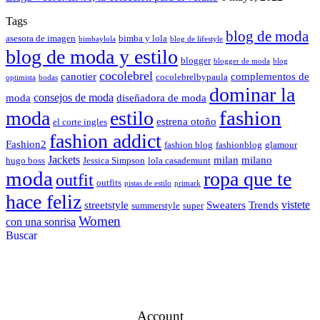
Tags
blog de moda
asesora de imagen
bimba y lola
bimbaylola
blog de lifestyle
blog de moda y estilo
blogger
blogger de moda
blog
cocolebrel
canotier
complementos de
cocolebrelbypaula
optimista
bodas
dominar la
consejos de moda
moda
diseñadora de moda
fashion
moda
estilo
estrena otoño
el corte ingles
fashion addict
Fashion2
fashion blog
fashionblog
glamour
Jackets
milan
milano
hugo boss
Jessica Simpson
lola casademunt
moda
ropa que te
outfit
outfits
pistas de estilo
primark
hace feliz
vistete
streetstyle
Sweaters
Trends
summerstyle
super
Women
con una sonrisa
Buscar
Account