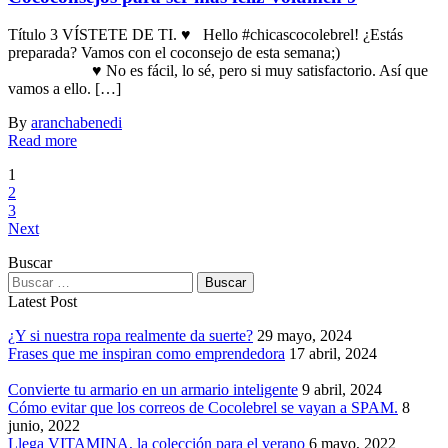
Título 3 VÍSTETE DE TI. ♥ Hello #chicascocolebrel! ¿Estás
preparada? Vamos con el coconsejo de esta semana;)
♥ No es fácil, lo sé, pero si muy satisfactorio. Así que
vamos a ello. […]
By
aranchabenedi
Read more
1
2
3
Next
Buscar
Latest Post
¿Y si nuestra ropa realmente da suerte?
29 mayo, 2024
Frases que me inspiran como emprendedora
17 abril, 2024
Convierte tu armario en un armario inteligente
9 abril, 2024
Cómo evitar que los correos de Cocolebrel se vayan a SPAM.
8
junio, 2022
Llega VITAMINA, la colección para el verano
6 mayo, 2022