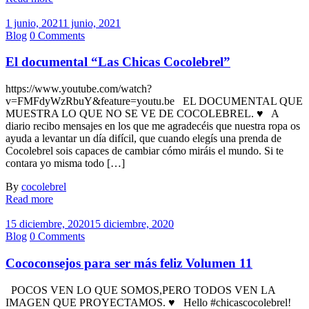
1 junio, 2021
1 junio, 2021
Blog
0 Comments
El documental “Las Chicas Cocolebrel”
https://www.youtube.com/watch?
v=FMFdyWzRbuY&feature=youtu.be EL DOCUMENTAL QUE
MUESTRA LO QUE NO SE VE DE COCOLEBREL. ♥ A
diario recibo mensajes en los que me agradecéis que nuestra ropa os
ayuda a levantar un día difícil, que cuando elegís una prenda de
Cocolebrel sois capaces de cambiar cómo miráis el mundo. Si te
contara yo misma todo […]
By
cocolebrel
Read more
15 diciembre, 2020
15 diciembre, 2020
Blog
0 Comments
Cococonsejos para ser más feliz Volumen 11
POCOS VEN LO QUE SOMOS,PERO TODOS VEN LA
IMAGEN QUE PROYECTAMOS. ♥ Hello #chicascocolebrel!