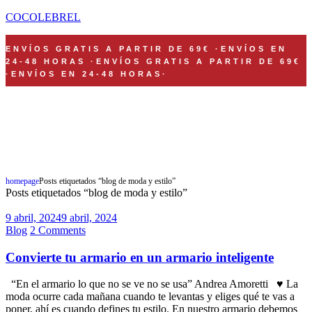
COCOLEBREL
ENVÍOS GRATIS A PARTIR DE 69€
·
ENVÍOS EN
24-48 HORAS
·
ENVÍOS GRATIS A PARTIR DE 69€
·
ENVÍOS EN 24-48 HORAS
·
FELIZMENTE CONFECCIONADO EN NUESTRO HAPPY TALLER DE
ZARAGOZA
Shop Now
homepage
Posts etiquetados “blog de moda y estilo”
Posts etiquetados “blog de moda y estilo”
9 abril, 2024
9 abril, 2024
Blog
2 Comments
Convierte tu armario en un armario inteligente
“En el armario lo que no se ve no se usa” Andrea Amoretti ♥ La
moda ocurre cada mañana cuando te levantas y eliges qué te vas a
poner, ahí es cuando defines tu estilo. En nuestro armario debemos