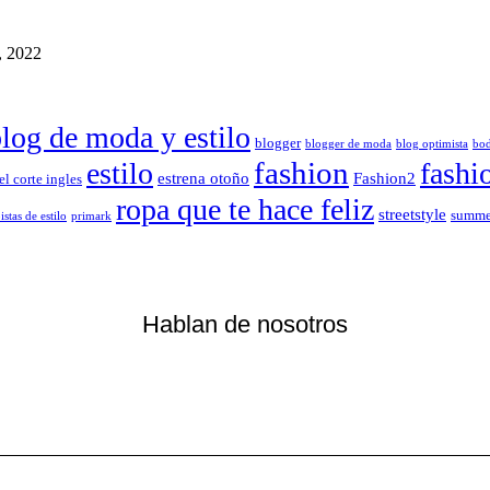
, 2022
log de moda y estilo
blogger
blogger de moda
blog optimista
bo
fashion
estilo
fashi
estrena otoño
Fashion2
el corte ingles
ropa que te hace feliz
streetstyle
summe
istas de estilo
primark
Hablan de nosotros