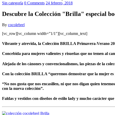
Sin categoría
0 Comments
24 febrero, 2018
Descubre la Colección "Brilla" especial b
By
cocolebrel
[vc_row][vc_column width=”1/1″][vc_column_text]
Vibrante y atrevida, la Colección BRILLA Primavera-Verano 20
Concebida
para mujeres valientes y risueñas que no temen al ca
Alejada de los cánones y convencionalismos, las piezas de
la cole
Con la colección BRILLA “queremos demostrar que
la mujer es
“No nos gusta que nos encasillen, ni que nos digan quien tenemos
con la nueva colección”.
Faldas y vestidos con diseños de estilo lady
y mucho carácter que 