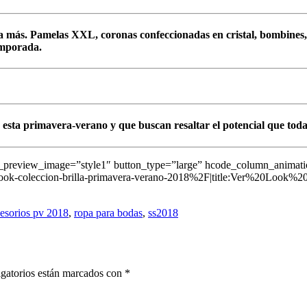
ía más.
Pamelas XXL, coronas confeccionadas en cristal, bombines,
emporada.
de esta primavera-verano
y que buscan resaltar el potencial que toda
on_preview_image=”style1″ button_type=”large” hcode_column_animat
k-coleccion-brilla-primavera-verano-2018%2F|title:Ver%20Look%
cesorios pv 2018
,
ropa para bodas
,
ss2018
gatorios están marcados con
*