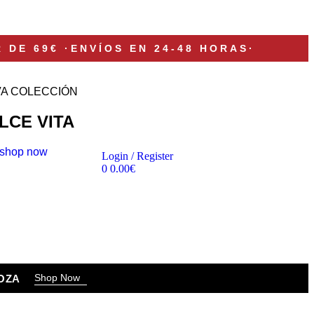
R DE 69€
·
ENVÍOS EN 24-48 HORAS
·
A COLECCIÓN
LCE VITA
shop now
Login / Register
0
0.00
€
Shop Now
OZA