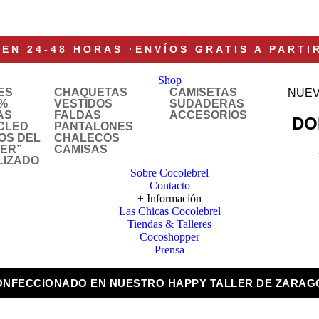
 EN 24-48 HORAS
·
ENVÍOS GRATIS A PARTI
Shop
ES
CHAQUETAS
CAMISETAS
NUEV
%
VESTIDOS
SUDADERAS
AS
FALDAS
ACCESORIOS
DO
CLED
PANTALONES
OS DEL
CHALECOS
LER”
CAMISAS
LIZADO
Sobre Cocolebrel
Contacto
+ Información
Las Chicas Cocolebrel
Tiendas & Talleres
Cocoshopper
Prensa
ONFECCIONADO EN NUESTRO HAPPY TALLER DE ZARAG