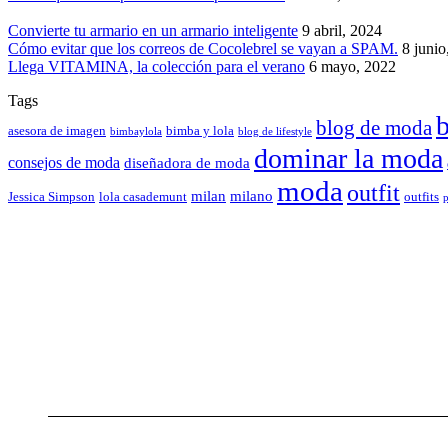
Convierte tu armario en un armario inteligente
9 abril, 2024
Cómo evitar que los correos de Cocolebrel se vayan a SPAM.
8 junio
Llega VITAMINA, la colección para el verano
6 mayo, 2022
Tags
b
blog de moda
asesora de imagen
bimba y lola
bimbaylola
blog de lifestyle
dominar la moda
consejos de moda
diseñadora de moda
moda
outfit
milan
milano
Jessica Simpson
lola casademunt
outfits
p