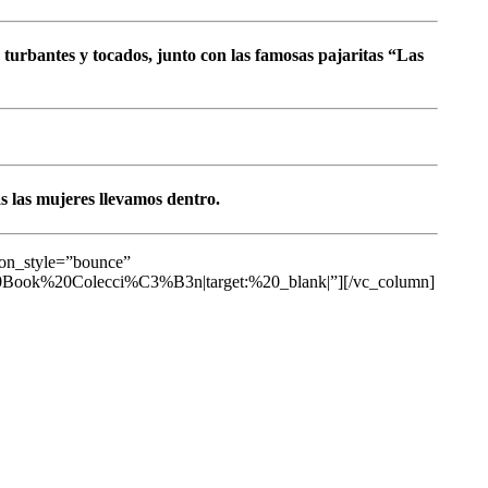
 turbantes y tocados
, junto con las famosas pajaritas “Las
s las mujeres llevamos dentro.
ion_style=”bounce”
20Book%20Colecci%C3%B3n|target:%20_blank|”][/vc_column]