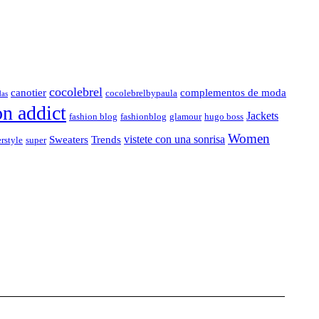
cocolebrel
canotier
complementos de moda
cocolebrelbypaula
das
on addict
Jackets
fashion blog
fashionblog
glamour
hugo boss
Women
vistete con una sonrisa
Sweaters
Trends
rstyle
super