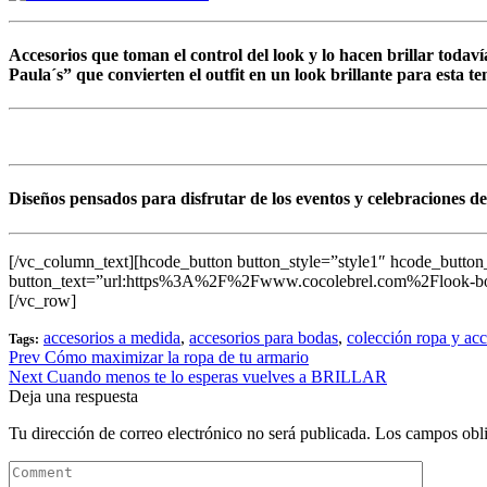
Accesorios que toman el control del look y lo hacen brillar todav
Paula´s” que convierten el outfit en un
look brillante para esta t
Diseños pensados
para disfrutar de los eventos y celebraciones 
[/vc_column_text][hcode_button button_style=”style1″ hcode_butt
button_text=”url:https%3A%2F%2Fwww.cocolebrel.com%2Flook-boo
[/vc_row]
accesorios a medida
,
accesorios para bodas
,
colección ropa y ac
Tags:
Prev
Cómo maximizar la ropa de tu armario
Next
Cuando menos te lo esperas vuelves a BRILLAR
Deja una respuesta
Tu dirección de correo electrónico no será publicada.
Los campos obli