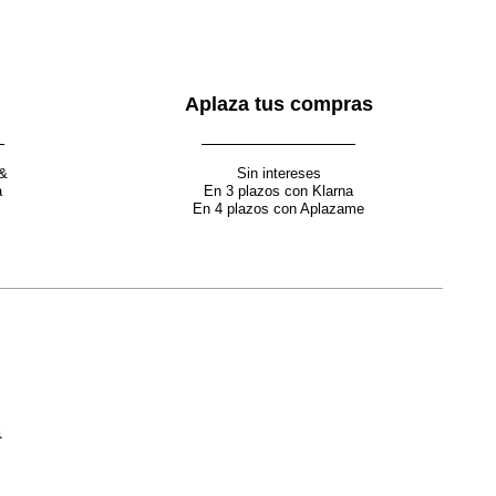
Aplaza tus compras
 &
Sin intereses
a
En 3 plazos con Klarna
En 4 plazos con Aplazame
a