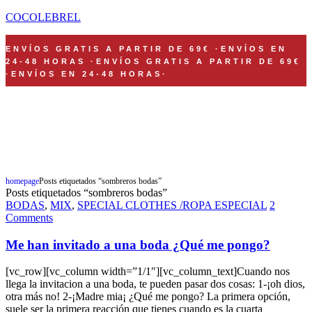
COCOLEBREL
ENVÍOS GRATIS A PARTIR DE 69€
·
ENVÍOS EN
24-48 HORAS
·
ENVÍOS GRATIS A PARTIR DE 69€
·
ENVÍOS EN 24-48 HORAS
·
FELIZMENTE CONFECCIONADO EN NUESTRO HAPPY TALLER DE
ZARAGOZA
Shop Now
homepage
Posts etiquetados “sombreros bodas”
Posts etiquetados “sombreros bodas”
BODAS
,
MIX
,
SPECIAL CLOTHES /ROPA ESPECIAL
2
Comments
Me han invitado a una boda ¿Qué me pongo?
[vc_row][vc_column width=”1/1″][vc_column_text]Cuando nos
llega la invitacion a una boda, te pueden pasar dos cosas: 1-¡oh dios,
otra más no! 2-¡Madre mia¡ ¿Qué me pongo? La primera opción,
suele ser la primera reacción que tienes cuando es la cuarta