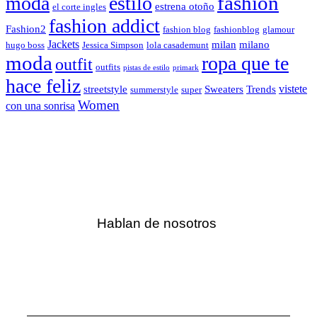
fashion
moda
estilo
estrena otoño
el corte ingles
fashion addict
Fashion2
fashion blog
fashionblog
glamour
Jackets
milan
milano
hugo boss
Jessica Simpson
lola casademunt
moda
ropa que te
outfit
outfits
pistas de estilo
primark
hace feliz
vistete
streetstyle
Sweaters
Trends
summerstyle
super
Women
con una sonrisa
Hablan de nosotros