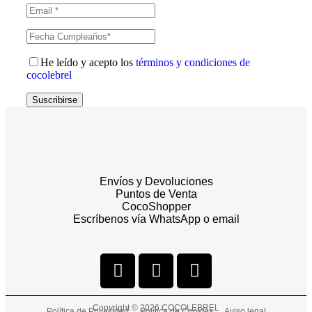
He leído y acepto los
términos y condiciones de
cocolebrel
Suscribirse
Envíos y Devoluciones
Puntos de Venta
CocoShopper
Escríbenos vía WhatsApp o email
Copyright © 2026 COCOLEBREL
Política de Privacidad
Política de Cookies
Aviso legal