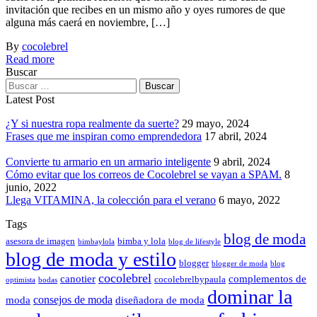
invitación que recibes en un mismo año y oyes rumores de que
alguna más caerá en noviembre, […]
By
cocolebrel
Read more
Buscar
Latest Post
¿Y si nuestra ropa realmente da suerte?
29 mayo, 2024
Frases que me inspiran como emprendedora
17 abril, 2024
Convierte tu armario en un armario inteligente
9 abril, 2024
Cómo evitar que los correos de Cocolebrel se vayan a SPAM.
8
junio, 2022
Llega VITAMINA, la colección para el verano
6 mayo, 2022
Tags
blog de moda
asesora de imagen
bimba y lola
bimbaylola
blog de lifestyle
blog de moda y estilo
blogger
blogger de moda
blog
cocolebrel
canotier
complementos de
cocolebrelbypaula
optimista
bodas
dominar la
consejos de moda
moda
diseñadora de moda