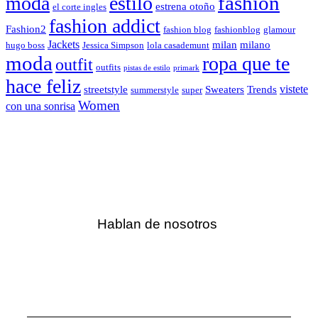
fashion
moda
estilo
estrena otoño
el corte ingles
fashion addict
Fashion2
fashion blog
fashionblog
glamour
Jackets
milan
milano
hugo boss
Jessica Simpson
lola casademunt
moda
ropa que te
outfit
outfits
pistas de estilo
primark
hace feliz
vistete
streetstyle
Sweaters
Trends
summerstyle
super
Women
con una sonrisa
Hablan de nosotros