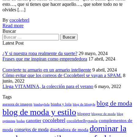
esto…, que si tienes que hacer aquello…, que sobre todo no te
olvides […]
By
cocolebrel
Read more
Buscar
Latest Post
¿Y si nuestra ropa realmente da suerte?
29 mayo, 2024
Frases que me inspiran como emprendedora
17 abril, 2024
Convierte tu armario en un armario inteligente
9 abril, 2024
Cómo evitar que los correos de Cocolebrel se vayan a SPAM.
8
junio, 2022
Llega VITAMINA, la colección para el verano
6 mayo, 2022
Tags
blog de moda
asesora de imagen
bimba y lola
bimbaylola
blog de lifestyle
blog de moda y estilo
blogger
blogger de moda
blog
cocolebrel
canotier
complementos de
cocolebrelbypaula
optimista
bodas
dominar la
consejos de moda
moda
diseñadora de moda