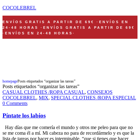
COCOLEBREL
ENVÍOS GRATIS A PARTIR DE 69€
·
ENVÍOS EN
24-48 HORAS
·
ENVÍOS GRATIS A PARTIR DE 69€
·
ENVÍOS EN 24-48 HORAS
·
FELIZMENTE CONFECCIONADO EN NUESTRO HAPPY TALLER DE
ZARAGOZA
Shop Now
homepage
Posts etiquetados “organizar las tareas”
Posts etiquetados “organizar las tareas”
CASUAL CLOTHES /ROPA CASUAL
,
CONSEJOS
COCOLEBREL
,
MIX
,
SPECIAL CLOTHES /ROPA ESPECIAL
0 Comments
Píntate los labios
Hay días que me comería el mundo y otros me peleo para que no
se me coma él a mí. Mi cabeza no para de recordármelo y es que la
lista de tareas por hacer es interminable, “que si tienes que hacer