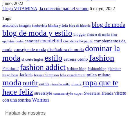
junio, 2022
Llega VITAMINA, la colección para el verano
6 mayo, 2022
Tags
blog de moda
asesora de imagen
bimba y lola
bimbaylola
blog de lifestyle
blog de moda y estilo
blogger
blogger de moda
blog
cocolebrel
canotier
complementos de
cocolebrelbypaula
optimista
bodas
dominar la
consejos de moda
moda
diseñadora de moda
fashion
moda
estilo
estrena otoño
el corte ingles
fashion addict
Fashion2
fashion blog
fashionblog
glamour
Jackets
milan
milano
hugo boss
Jessica Simpson
lola casademunt
moda
ropa que te
outfit
outfits
pistas de estilo
primark
hace feliz
vistete
streetstyle
Sweaters
Trends
summerstyle
super
Women
con una sonrisa
Hablan de nosotros