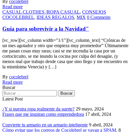
By
cocolebrel
Read more
CASUAL CLOTHES /ROPA CASUAL
,
CONSEJOS
COCOLEBREL
,
IDEAS REGALOS
,
MIX
0 Comments
Guía para sobrevivir a la Navidad"
[vc_row][vc_column width=”1/1″][vc_column_text] “Crónicas de
un mes agotador y otro que empieza muy prometedor” Últimamente
me pasan cosas muy raras; casi se me incendia la casa por un
cortocircuito, se me inundo la cocina por culpa del desagüe, (y
menos mal que trabajo desde casa que sino llego y me encuentro en
la mismísima Venecia) y […]
By
cocolebrel
Read more
Buscar
Latest Post
¿Y si nuestra ropa realmente da suerte?
29 mayo, 2024
Frases que me inspiran como emprendedora
17 abril, 2024
Convierte tu armario en un armario inteligente
9 abril, 2024
Cómo evitar que los correos de Cocolebrel se vayan a SPAM.
8