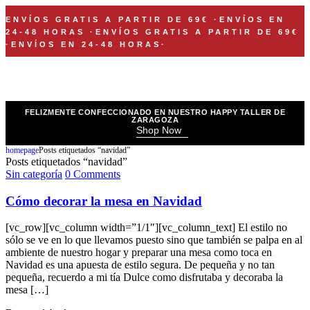
ENVÍOS GRATIS A PARTIR DE 69€
·
ENVÍOS EN
24-48 HORAS
·
ENVÍOS GRATIS A PARTIR DE 69€
·
ENVÍOS EN 24-48 HORAS
·
FELIZMENTE CONFECCIONADO EN NUESTRO HAPPY TALLER DE
ZARAGOZA
Shop Now
homepage
Posts etiquetados “navidad”
Posts etiquetados “navidad”
Sin categoría
0 Comments
Cómo decorar la mesa en Navidad
[vc_row][vc_column width=”1/1″][vc_column_text] El estilo no
sólo se ve en lo que llevamos puesto sino que también se palpa en al
ambiente de nuestro hogar y preparar una mesa como toca en
Navidad es una apuesta de estilo segura. De pequeña y no tan
pequeña, recuerdo a mi tía Dulce como disfrutaba y decoraba la
mesa […]