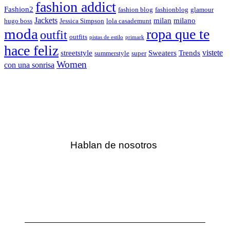
fashion addict
Fashion2
fashion blog
fashionblog
glamour
Jackets
milan
milano
hugo boss
Jessica Simpson
lola casademunt
moda
ropa que te
outfit
outfits
pistas de estilo
primark
hace feliz
vistete
streetstyle
Sweaters
Trends
summerstyle
super
Women
con una sonrisa
Hablan de nosotros