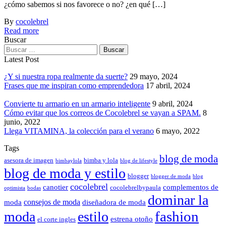
¿cómo sabemos si nos favorece o no? ¿en qué […]
By
cocolebrel
Read more
Buscar
Latest Post
¿Y si nuestra ropa realmente da suerte?
29 mayo, 2024
Frases que me inspiran como emprendedora
17 abril, 2024
Convierte tu armario en un armario inteligente
9 abril, 2024
Cómo evitar que los correos de Cocolebrel se vayan a SPAM.
8
junio, 2022
Llega VITAMINA, la colección para el verano
6 mayo, 2022
Tags
blog de moda
asesora de imagen
bimba y lola
bimbaylola
blog de lifestyle
blog de moda y estilo
blogger
blogger de moda
blog
cocolebrel
canotier
complementos de
cocolebrelbypaula
optimista
bodas
dominar la
consejos de moda
moda
diseñadora de moda
fashion
moda
estilo
estrena otoño
el corte ingles