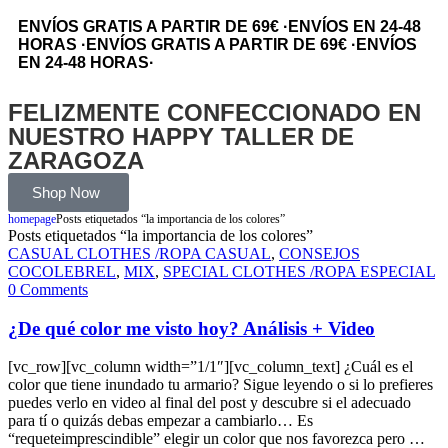
ENVÍOS GRATIS A PARTIR DE 69€
·
ENVÍOS EN 24-48
HORAS
·
ENVÍOS GRATIS A PARTIR DE 69€
·
ENVÍOS
EN 24-48 HORAS
·
FELIZMENTE CONFECCIONADO EN
NUESTRO HAPPY TALLER DE
ZARAGOZA
Shop Now
homepage
Posts etiquetados “la importancia de los colores”
Posts etiquetados “la importancia de los colores”
CASUAL CLOTHES /ROPA CASUAL
,
CONSEJOS
COCOLEBREL
,
MIX
,
SPECIAL CLOTHES /ROPA ESPECIAL
0 Comments
¿De qué color me visto hoy? Análisis + Video
[vc_row][vc_column width=”1/1″][vc_column_text] ¿Cuál es el
color que tiene inundado tu armario? Sigue leyendo o si lo prefieres
puedes verlo en video al final del post y descubre si el adecuado
para tí o quizás debas empezar a cambiarlo… Es
“requeteimprescindible” elegir un color que nos favorezca pero …