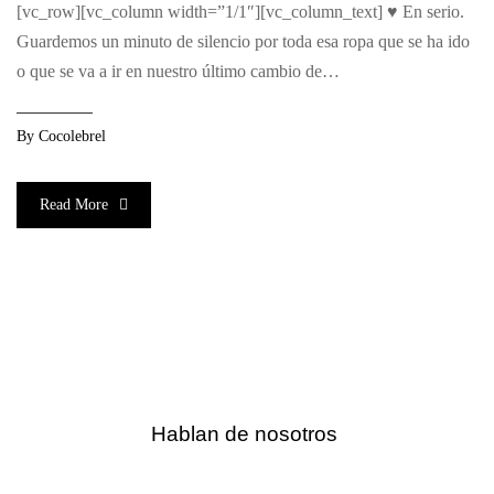
[vc_row][vc_column width=”1/1″][vc_column_text] ♥ En serio.
Guardemos un minuto de silencio por toda esa ropa que se ha ido
o que se va a ir en nuestro último cambio de
armario. #miarmarionuncateolvida Pero, sabes cuándo debes
deshacerte de parte de la ropa que está en tu armario y que ya no
By
Cocolebrel
usas? Te doy 3 consejos súper […]
Read More
Hablan de nosotros