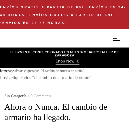
ENVÍOS GRATIS A PARTIR DE 69€
·
ENVÍOS EN 24-
48 HORAS
·
ENVÍOS GRATIS A PARTIR DE 69€
·
ENVÍOS EN 24-48 HORAS
·
FELIZMENTE CONFECCIONADO EN NUESTRO HAPPY TALLER DE
ZARAGOZA
Shop Now
homepage
Posts etiquetados “el cambio de armario de otoño”
Posts etiquetados “el cambio de armario de otoño”
Sin Categoría
0 Comments
Ahora o Nunca. El cambio de
armario ha llegado.