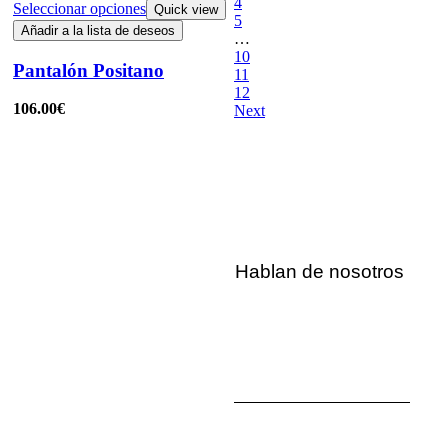
4
Seleccionar opciones
Quick view
5
Añadir a la lista de deseos
…
10
Pantalón Positano
11
12
106.00
€
Next
Seleccionar opciones
Quick view
Añadir a la lista de deseos
Hablan de nosotros
COLECCIÓN RESORT
Mono Portofino
119.00
€