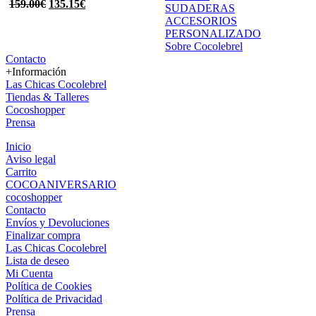
159.00
€
135.15
€
SUDADERAS
ACCESORIOS
PERSONALIZADO
Sobre Cocolebrel
Contacto
+Información
Las Chicas Cocolebrel
Tiendas & Talleres
Cocoshopper
Prensa
Inicio
Aviso legal
Carrito
COCOANIVERSARIO
cocoshopper
Contacto
Envíos y Devoluciones
Finalizar compra
Las Chicas Cocolebrel
Lista de deseo
Mi Cuenta
Política de Cookies
Política de Privacidad
Prensa