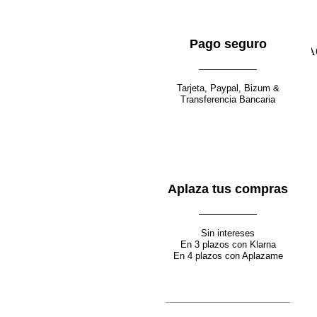
Pago seguro
Seleccionar opciones
Quick view
Tarjeta, Paypal, Bizum &
Añadir a la lista de deseos
Transferencia Bancaria
NUEVO UPCYCLED
Falda Renacer
89.00
€
Aplaza tus compras
Sin intereses
Seleccionar opciones
Quick view
En 3 plazos con Klarna
En 4 plazos con Aplazame
Añadir a la lista de deseos
NUEVO UPCYCLED
Falda Esencia