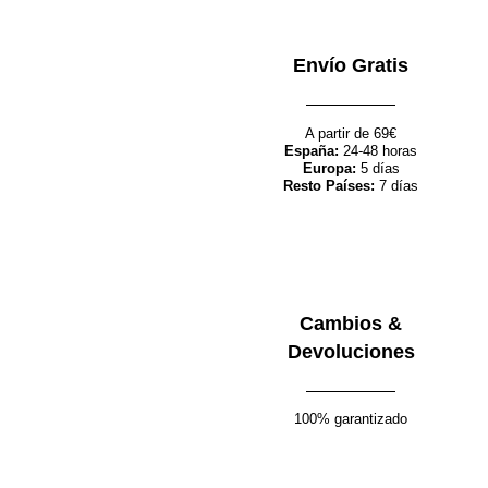
Envío Gratis
Seleccionar opciones
Quick view
Añadir a la lista de deseos
COLECCIÓN RESORT
A partir de 69€
Vestido Capri
España:
24-48 horas
Europa:
5 días
Resto Países:
7 días
129.00
€
Cambios &
Devoluciones
Seleccionar opciones
Quick view
Añadir a la lista de deseos
COLECCIÓN RESORT
100% garantizado
Top Dolce Vita
65.00
€