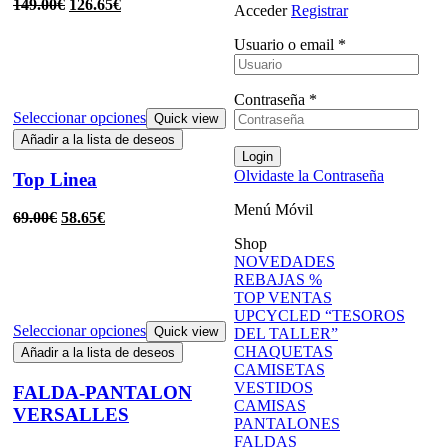
149.00
€
126.65
€
Acceder
Registrar
Usuario o email
*
Contraseña
*
Seleccionar opciones
Quick view
Añadir a la lista de deseos
Login
Olvidaste la Contraseña
Top Linea
Menú Móvil
69.00
€
58.65
€
Shop
NOVEDADES
REBAJAS %
TOP VENTAS
UPCYCLED “TESOROS
Seleccionar opciones
Quick view
DEL TALLER”
CHAQUETAS
Añadir a la lista de deseos
CAMISETAS
VESTIDOS
FALDA-PANTALON
CAMISAS
VERSALLES
PANTALONES
FALDAS