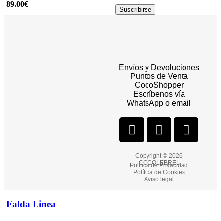
89.00
€
Suscribirse
Seleccionar opciones
Quick view
Envíos y Devoluciones
Añadir a la lista de deseos
Puntos de Venta
NUEVO UPCYCLED
CocoShopper
Escríbenos vía
Falda Eterna
WhatsApp o email
89.00
€
Copyright © 2026
COCOLEBREL
Política de Privacidad
Política de Cookies
Seleccionar opciones
Quick view
Aviso legal
Añadir a la lista de deseos
Falda Linea