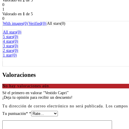
Valorado en
2
de 5
0
1
Valorado en
1
de 5
0
With images(0)
Verified(0)
All stars(0)
All stars(0)
5 stars(0)
4 stars(0)
3 stars(0)
2 stars(0)
1 star(0)
Valoraciones
No hay valoraciones aún.
Sé el primero en valorar “Vestido Capri”
¡Deja tu opinión para recibir un descuento!
Tu dirección de correo electrónico no será publicada.
Los campos 
Tu puntuación*
*