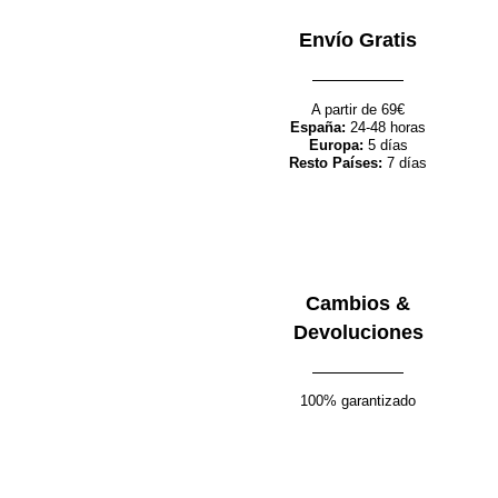
59.00
€
50.15
€
Envío Gratis
A partir de 69€
España:
24-48 horas
Seleccionar opciones
Quick view
Europa:
5 días
Añadir a la lista de deseos
Resto Países:
7 días
Bermuda Riviera
89.00
€
75.65
€
Cambios &
Devoluciones
Seleccionar opciones
Quick view
Añadir a la lista de deseos
100% garantizado
Camiseta Cocococtel
Spritz