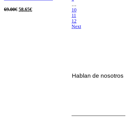
…
69.00
€
58.65
€
10
11
12
Next
Seleccionar opciones
Quick view
Añadir a la lista de deseos
Vestido Versalles
179.00
€
152.15
€
Hablan de nosotros
Seleccionar opciones
Quick view
Añadir a la lista de deseos
TOP CUORE