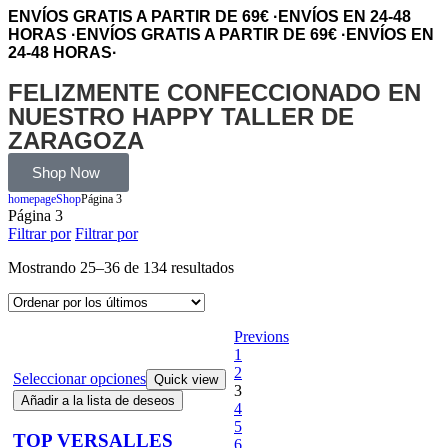
ENVÍOS GRATIS A PARTIR DE 69€
·
ENVÍOS EN 24-48
HORAS
·
ENVÍOS GRATIS A PARTIR DE 69€
·
ENVÍOS EN
24-48 HORAS
·
FELIZMENTE CONFECCIONADO EN
NUESTRO HAPPY TALLER DE
ZARAGOZA
Shop Now
homepage
Shop
Página 3
Página 3
Filtrar por
Filtrar por
Mostrando 25–36 de 134 resultados
Previons
1
2
Seleccionar opciones
Quick view
3
Añadir a la lista de deseos
4
5
TOP VERSALLES
6