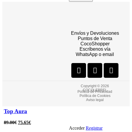
Seleccionar opciones
Quick view
Envíos y Devoluciones
Añadir a la lista de deseos
Puntos de Venta
CocoShopper
Falda Aura
Escríbenos vía
WhatsApp o email
129.00
€
109.65
€
Copyright © 2026
COCOLEBREL
Política de Privacidad
Seleccionar opciones
Quick view
Política de Cookies
Añadir a la lista de deseos
Aviso legal
Top Aura
89.00
€
75.65
€
Acceder
Registrar