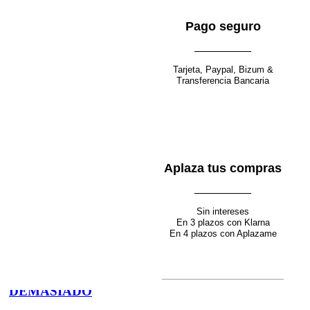
59.00
€
50.15
€
Pago seguro
Tarjeta, Paypal, Bizum &
Transferencia Bancaria
Seleccionar opciones
Quick view
Añadir a la lista de deseos
CAMISETA COLLAR
69.00
€
58.65
€
Aplaza tus compras
Sin intereses
En 3 plazos con Klarna
Seleccionar opciones
En 4 plazos con Aplazame
Quick view
Añadir a la lista de deseos
CAMISETA
DEMASIADO