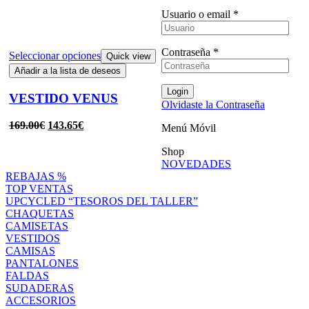
Usuario o email
*
Contraseña
*
Seleccionar opciones
Quick view
Añadir a la lista de deseos
Login
VESTIDO VENUS
Olvidaste la Contraseña
169.00
€
143.65
€
Menú Móvil
Shop
NOVEDADES
REBAJAS %
TOP VENTAS
UPCYCLED “TESOROS DEL TALLER”
CHAQUETAS
CAMISETAS
VESTIDOS
CAMISAS
PANTALONES
FALDAS
SUDADERAS
ACCESORIOS