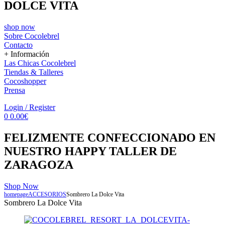
DOLCE VITA
shop now
Sobre Cocolebrel
Contacto
+ Información
Las Chicas Cocolebrel
Tiendas & Talleres
Cocoshopper
Prensa
Menu
Login / Register
0
0.00
€
FELIZMENTE CONFECCIONADO EN
NUESTRO HAPPY TALLER DE
ZARAGOZA
Shop Now
homepage
ACCESORIOS
Sombrero La Dolce Vita
Sombrero La Dolce Vita