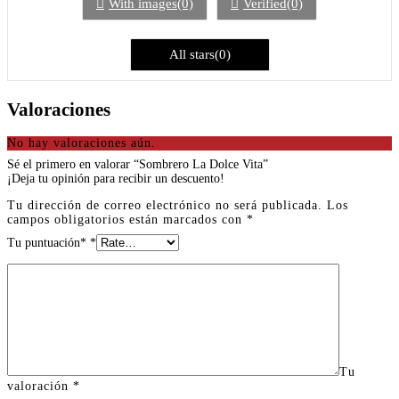
With images(0)
Verified(0)
All stars(0)
Valoraciones
No hay valoraciones aún.
Sé el primero en valorar “Sombrero La Dolce Vita”
¡Deja tu opinión para recibir un descuento!
Tu dirección de correo electrónico no será publicada.
Los
campos obligatorios están marcados con
*
Tu puntuación*
*
Tu
valoración
*