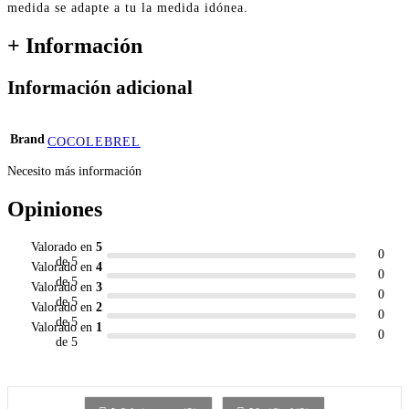
medida se adapte a tu la medida idónea.
+ Información
Información adicional
Brand
COCOLEBREL
Necesito más información
Opiniones
Valorado en
5
0
de 5
Valorado en
4
0
de 5
Valorado en
3
0
de 5
Valorado en
2
0
de 5
Valorado en
1
0
de 5