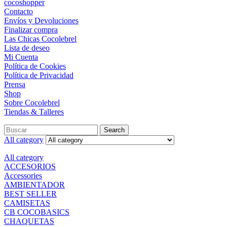
cocoshopper
Contacto
Envíos y Devoluciones
Finalizar compra
Las Chicas Cocolebrel
Lista de deseo
Mi Cuenta
Política de Cookies
Política de Privacidad
Prensa
Shop
Sobre Cocolebrel
Tiendas & Talleres
Search
Search
for:
All category
All category
ACCESORIOS
Accessories
AMBIENTADOR
BEST SELLER
CAMISETAS
CB COCOBASICS
CHAQUETAS