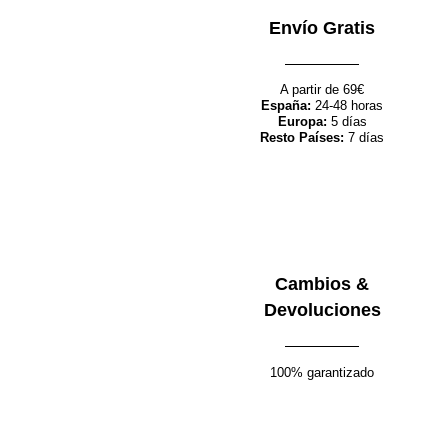
Envío Gratis
Seleccionar opciones
Quick view
¡Oferta!
A partir de 69€
Añadir a la lista de deseos
España:
24-48 horas
Europa:
5 días
Pantalón Flowers
Resto Países:
7 días
89.00
€
44.50
€
Cambios &
Seleccionar opciones
Quick view
Devoluciones
¡Oferta!
Añadir a la lista de deseos
Pantalón Amaranto
100% garantizado
77.00
€
38.50
€