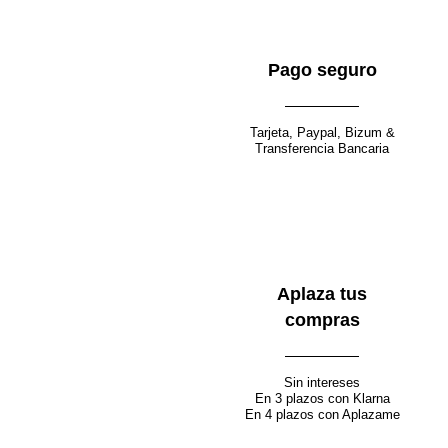
Pago seguro
Seleccionar opciones
Quick view
¡Oferta!
Añadir a la lista de deseos
Tarjeta, Paypal, Bizum &
Transferencia Bancaria
Pantalón Fortuna
79.00
€
39.50
€
Aplaza tus
compras
Sin intereses
En 3 plazos con Klarna
En 4 plazos con Aplazame