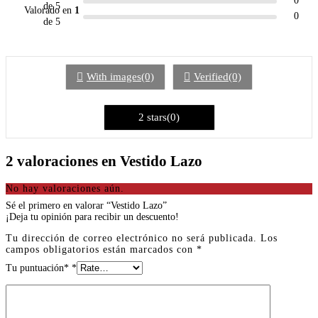
0
de 5
Valorado en
1
0
de 5
With images(0)
Verified(0)
2 stars(0)
2 valoraciones en
Vestido Lazo
No hay valoraciones aún.
Sé el primero en valorar “Vestido Lazo”
¡Deja tu opinión para recibir un descuento!
Tu dirección de correo electrónico no será publicada.
Los
campos obligatorios están marcados con
*
Tu puntuación*
*