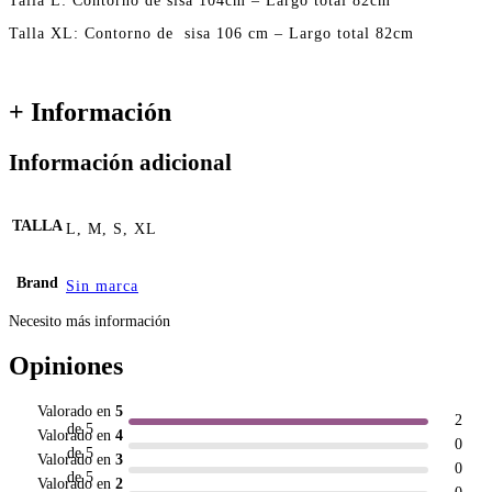
Talla L: Contorno de sisa 104cm – Largo total 82cm
Talla XL: Contorno de sisa 106 cm – Largo total 82cm
+ Información
Información adicional
TALLA
L, M, S, XL
Brand
Sin marca
Necesito más información
Opiniones
Valorado en
5
2
de 5
Valorado en
4
0
de 5
Valorado en
3
0
de 5
Valorado en
2