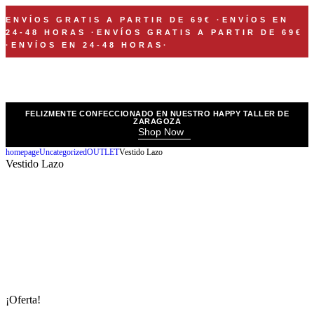
ENVÍOS GRATIS A PARTIR DE 69€
·
ENVÍOS EN
24-48 HORAS
·
ENVÍOS GRATIS A PARTIR DE 69€
·
ENVÍOS EN 24-48 HORAS
·
FELIZMENTE CONFECCIONADO EN NUESTRO HAPPY TALLER DE
ZARAGOZA
Shop Now
homepage
Uncategorized
OUTLET
Vestido Lazo
Vestido Lazo
¡Oferta!