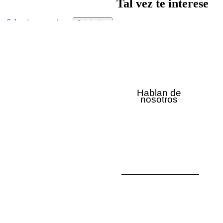
Tal vez te interese
Seleccionar opciones
Quick view
¡Oferta!
Añadir a la lista de deseos
Vestido Combi Pico
95.00
€
47.50
€
Hablan de
nosotros
Seleccionar opciones
Quick view
¡Oferta!
Añadir a la lista de deseos
Pantalón Amarilis
89.00
€
44.50
€