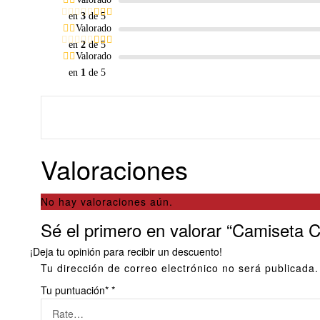
en
3
de 5
Valorado
en
2
de 5
Valorado
en
1
de 5
Valoraciones
No hay valoraciones aún.
Sé el primero en valorar “Camiseta 
¡Deja tu opinión para recibir un descuento!
Tu dirección de correo electrónico no será publicada.
Tu puntuación*
*