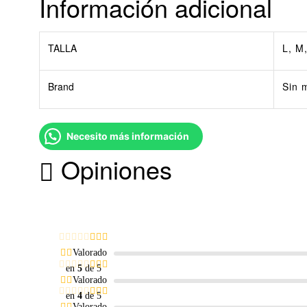
Información adicional
TALLA
L, M
Brand
Sin 
Necesito más información
Opiniones
Valorado
en
5
de 5
Valorado
en
4
de 5
Valorado