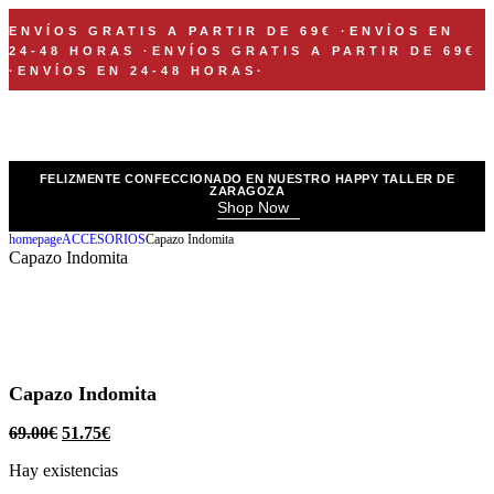
ENVÍOS GRATIS A PARTIR DE 69€
·
ENVÍOS EN
24-48 HORAS
·
ENVÍOS GRATIS A PARTIR DE 69€
·
ENVÍOS EN 24-48 HORAS
·
FELIZMENTE CONFECCIONADO EN NUESTRO HAPPY TALLER DE
ZARAGOZA
Shop Now
homepage
ACCESORIOS
Capazo Indomita
Capazo Indomita
Capazo Indomita
69.00
€
51.75
€
Hay existencias