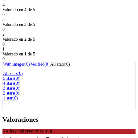
4
Valorado en
4
de 5
0
0 %
3
Valorado en
3
de 5
0
0 %
2
Valorado en
2
de 5
0
0 %
1
Valorado en
1
de 5
0
0 %
With images(0)
Verified(0)
All stars(0)
All stars(0)
5 stars(0)
4 stars(0)
3 stars(0)
2 stars(0)
1 star(0)
Valoraciones
No hay valoraciones aún.