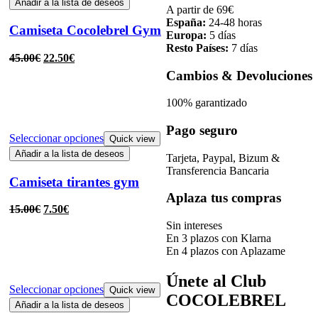
Añadir a la lista de deseos
A partir de 69€
España:
24-48 horas
Camiseta Cocolebrel Gym
Europa:
5 días
Resto Países:
7 días
45.00
€
22.50
€
Cambios & Devoluciones
100% garantizado
Pago seguro
Seleccionar opciones
Quick view
Añadir a la lista de deseos
Tarjeta, Paypal, Bizum &
Transferencia Bancaria
Camiseta tirantes gym
Aplaza tus compras
15.00
€
7.50
€
Sin intereses
En 3 plazos con Klarna
En 4 plazos con Aplazame
Únete al Club
Seleccionar opciones
Quick view
COCOLEBREL
Añadir a la lista de deseos