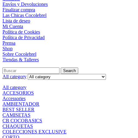
Envíos y Devoluciones
Finalizar compra
Las Chicas Cocolebrel
Lista de deseo
Mi Cuenta
Política de Cookies
Política de Privacidad
Prensa
Shop
Sobre Cocolebrel
Tiendas & Talleres
Search
Search
for:
All category
All category
ACCESORIOS
Accessories
AMBIENTADOR
BEST SELLER
CAMISETAS
CB COCOBASICS
CHAQUETAS
COLECCIONES EXCLUSIVE
CORTO