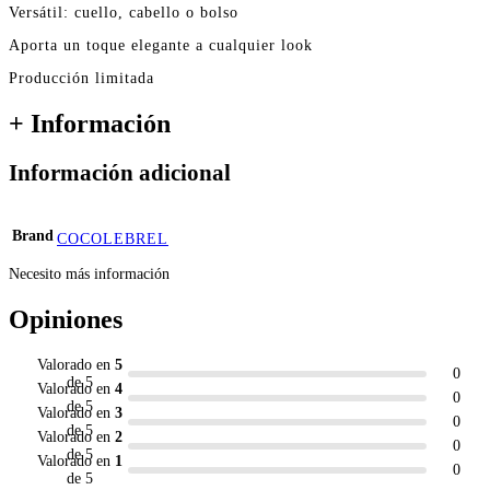
Versátil: cuello, cabello o bolso
Aporta un toque elegante a cualquier look
Producción limitada
+ Información
Información adicional
Brand
COCOLEBREL
Necesito más información
Opiniones
Valorado en
5
0
de 5
Valorado en
4
0
de 5
Valorado en
3
0
de 5
Valorado en
2
0
de 5
Valorado en
1
0
de 5