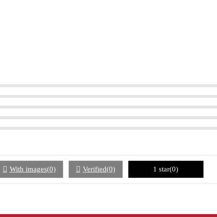
With images(0)
Verified(0)
1 star(0)