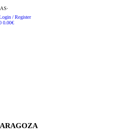
RAS
·
Login / Register
0
0.00
€
ZARAGOZA