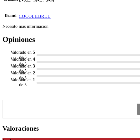
L-XL, M-L, S-M
Brand
COCOLEBREL
Necesito más información
Opiniones
Valorado en
5
de 5
Valorado en
4
de 5
Valorado en
3
de 5
Valorado en
2
de 5
Valorado en
1
de 5
Valoraciones