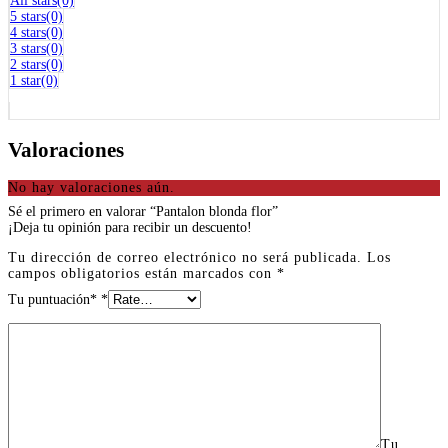
All stars(0)
5 stars(0)
4 stars(0)
3 stars(0)
2 stars(0)
1 star(0)
Valoraciones
No hay valoraciones aún.
Sé el primero en valorar “Pantalon blonda flor”
¡Deja tu opinión para recibir un descuento!
Tu dirección de correo electrónico no será publicada.
Los
campos obligatorios están marcados con
*
Tu puntuación*
*
Tu