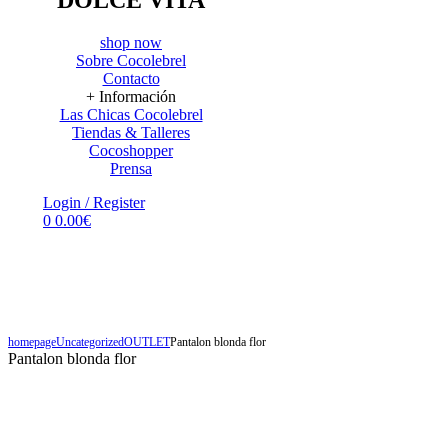
shop now
Sobre Cocolebrel
Contacto
+ Información
Las Chicas Cocolebrel
Tiendas & Talleres
Cocoshopper
Prensa
Menu
Login / Register
0
0.00
€
FELIZMENTE CONFECCIONADO EN NUESTRO HAPPY TALLER DE
ZARAGOZA
Shop Now
homepage
Uncategorized
OUTLET
Pantalon blonda flor
Pantalon blonda flor