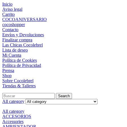
Inicio
Aviso legal
Carrito
COCOANIVERSARIO
cocoshopper
Contacto
Envíos y Devoluciones
Finalizar compra
Las Chicas Cocolebrel
Lista de deseo
Mi Cuenta
Política de Cookies
Política de Privacidad
Prensa
Shop
Sobre Cocolebrel
Tiendas & Talleres
Search
Search
for:
All category
All category
ACCESORIOS
Accessories
AMBIENTADOR