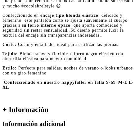
una prenda que redefine el look casual con un toque sofisticado
y mucho #cocolebrelstyle 😉
Confeccionado en
encaje tipo blonda elástico
, delicado y
femenino, este pantalón corto se ajusta suavemente al cuerpo
gracias a su
forro interno opaco
, que aporta comodidad y
seguridad sin restar sensualidad. Su diseño permite lucir la
textura del encaje sin transparencias indeseadas.
Corte:
Corto y entallado, ideal para estilizar las piernas.
Tejido:
Blonda suave y flexible + forro negro elástico con
cinturilla elástica para mayor comodidad.
Estilo:
Perfecto para salidas, noches de verano o looks urbanos
con un giro femenino
Confeccionado en nuestro happytaller en talla S-M M-L L-
XL
+ Información
Información adicional