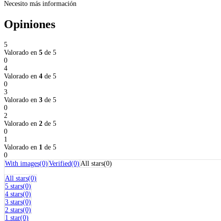
Necesito más información
Opiniones
5
Valorado en
5
de 5
0
4
Valorado en
4
de 5
0
3
Valorado en
3
de 5
0
2
Valorado en
2
de 5
0
1
Valorado en
1
de 5
0
With images(0)
Verified(0)
All stars(0)
All stars(0)
5 stars(0)
4 stars(0)
3 stars(0)
2 stars(0)
1 star(0)