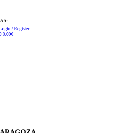
RAS
·
Login / Register
0
0.00
€
ZARAGOZA