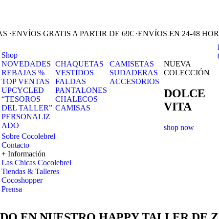
RAS
·
ENVÍOS GRATIS A PARTIR DE 69€
·
ENVÍOS EN 24-48 HO
Shop
NOVEDADES
CHAQUETAS
CAMISETAS
NUEVA
REBAJAS %
VESTIDOS
SUDADERAS
COLECCIÓN
TOP VENTAS
FALDAS
ACCESORIOS
UPCYCLED
PANTALONES
DOLCE
“TESOROS
CHALECOS
VITA
DEL TALLER”
CAMISAS
PERSONALIZ
ADO
shop now
Sobre Cocolebrel
Contacto
+ Información
Las Chicas Cocolebrel
Tiendas & Talleres
Cocoshopper
Prensa
DO EN NUESTRO HAPPY TALLER DE 