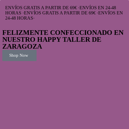
ENVÍOS GRATIS A PARTIR DE 69€
·
ENVÍOS EN 24-48
HORAS
·
ENVÍOS GRATIS A PARTIR DE 69€
·
ENVÍOS EN
24-48 HORAS
·
FELIZMENTE CONFECCIONADO EN
NUESTRO HAPPY TALLER DE
ZARAGOZA
Shop Now
homepage
ACCESORIOS
Mangas Blonda Power
Mangas Blonda Power
Mangas Blonda Power
Valorado
5.00
sobre 5 basado en
2
puntuaciones de clientes
(
2
valoraciones de clientes)