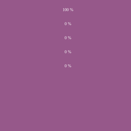
5
Valorado en
5
de 5
2
100 %
4
Valorado en
4
de 5
0
0 %
3
Valorado en
3
de 5
0
0 %
2
Valorado en
2
de 5
0
0 %
1
Valorado en
1
de 5
0
0 %
With images(0)
Verified(0)
4 stars(0)
All stars(2)
5 stars(2)
4 stars(0)
3 stars(0)
2 stars(0)
1 star(0)
2 valoraciones en
Mangas Blonda Power