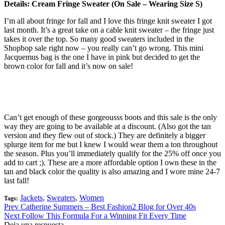
Details: Cream Fringe Sweater (On Sale – Wearing Size S)
I’m all about fringe for fall and I love this fringe knit sweater I got
last month. It’s a great take on a cable knit sweater – the fringe just
takes it over the top. So many good sweaters included in the
Shopbop sale right now – you really can’t go wrong. This mini
Jacquemus bag is the one I have in pink but decided to get the
brown color for fall and it’s now on sale!
Can’t get enough of these gorgeousss boots and this sale is the only
way they are going to be available at a discount. (Also got the tan
version and they flew out of stock.) They are definitely a bigger
splurge item for me but I knew I would wear them a ton throughout
the season. Plus you’ll immediately qualify for the 25% off once you
add to cart ;). These are a more affordable option I own these in the
tan and black color the quality is also amazing and I wore mine 24-7
last fall!
Jackets
,
Sweaters
,
Women
Tags:
Prev
Catherine Summers – Best Fashion2 Blog for Over 40s
Next
Follow This Formula For a Winning Fit Every Time
Deja una respuesta