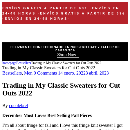
ENVÍOS GRATIS A PARTIR DE 69€
·
ENVÍOS EN
24-48 HORAS
·
ENVÍOS GRATIS A PARTIR DE 69€
·
ENVÍOS EN 24-48 HORAS
·
FELIZMENTE CONFECCIONADO EN NUESTRO HAPPY TALLER DE
ZARAGOZA
Shop Now
homepage
Bestsellers
Trading in My Classic Sweaters for Cut Outs 2022
Trading in My Classic Sweaters for Cut Outs 2022
Bestsellers
,
Men
0 Comments
14 enero, 2022
3 abril, 2023
Trading in My Classic Sweaters for Cut
Outs 2022
By
cocolebrel
December Most Loves Best Selling Fall Pieces
I’m all about fringe for fall and I love this
fringe knit sweater
I got