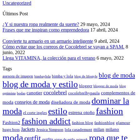
Uncategorized
Últimos Post
¿Y si nuestra ropa realmente da suerte?
29 mayo, 2024
Frases que me inspiran como emprendedora
17 abril, 2024
Convierte tu armario en un armario inteligente
9 abril, 2024
Cómo evitar que los correos de Cocolebrel se vayan a SPAM.
8
junio, 2022
Llega VITAMINA, la colección para el verano
6 mayo, 2022
Tags
blog de moda
asesora de imagen
bimba y lola
bimbaylola
blog de lifestyle
blog de moda y estilo
blogger
blogger de moda
blog
cocolebrel
canotier
complementos de
cocolebrelbypaula
optimista
bodas
dominar la
consejos de moda
moda
diseñadora de moda
fashion
moda
estilo
estrena otoño
el corte ingles
fashion addict
Fashion2
fashion blog
fashionblog
glamour
Jackets
milan
milano
hugo boss
Jessica Simpson
lola casademunt
moda
ropa que te
outfit
outfits
pistas de estilo
primark