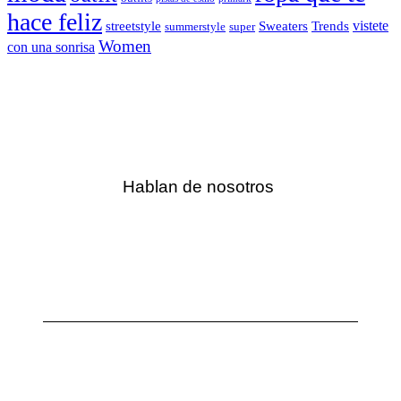
hace feliz
vistete
streetstyle
Sweaters
Trends
summerstyle
super
Women
con una sonrisa
Hablan de nosotros