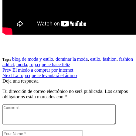
blog de moda y estilo
,
dominar la moda
,
estilo
,
fashion
,
fashion
Tags:
addict
,
moda
,
ropa que te hace feliz
Navegación
Prev
El miedo a comprar por internet
Next
La ropa que te levantará el ánimo
de
Deja una respuesta
entradas
Tu dirección de correo electrónico no será publicada.
Los campos
obligatorios están marcados con
*