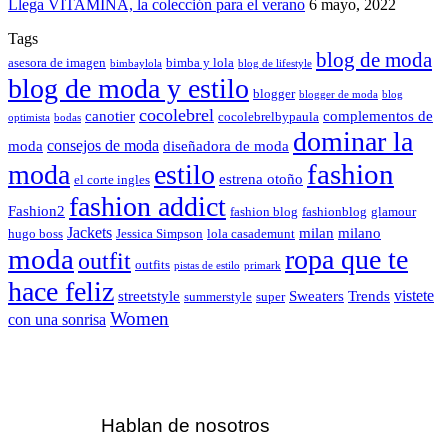
Llega VITAMINA, la colección para el verano
6 mayo, 2022
Tags
blog de moda
asesora de imagen
bimba y lola
bimbaylola
blog de lifestyle
blog de moda y estilo
blogger
blogger de moda
blog
cocolebrel
canotier
complementos de
cocolebrelbypaula
optimista
bodas
dominar la
consejos de moda
moda
diseñadora de moda
fashion
moda
estilo
estrena otoño
el corte ingles
fashion addict
Fashion2
fashion blog
fashionblog
glamour
Jackets
milan
milano
hugo boss
Jessica Simpson
lola casademunt
moda
ropa que te
outfit
outfits
pistas de estilo
primark
hace feliz
vistete
streetstyle
Sweaters
Trends
summerstyle
super
Women
con una sonrisa
Hablan de nosotros