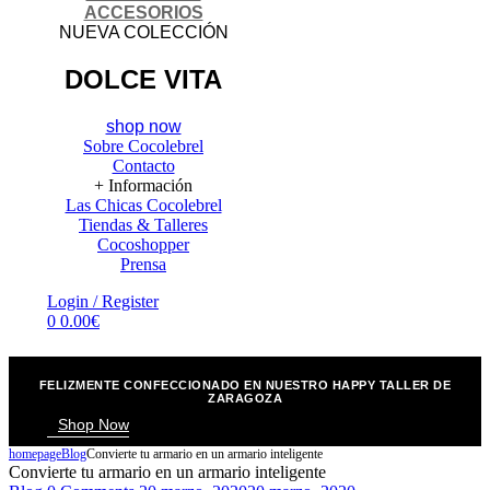
ACCESORIOS
NUEVA COLECCIÓN
DOLCE VITA
shop now
Sobre Cocolebrel
Contacto
+ Información
Las Chicas Cocolebrel
Tiendas & Talleres
Cocoshopper
Prensa
Menu
Login / Register
0
0.00
€
FELIZMENTE CONFECCIONADO EN NUESTRO HAPPY TALLER DE
ZARAGOZA
Shop Now
homepage
Blog
Convierte tu armario en un armario inteligente
Convierte tu armario en un armario inteligente