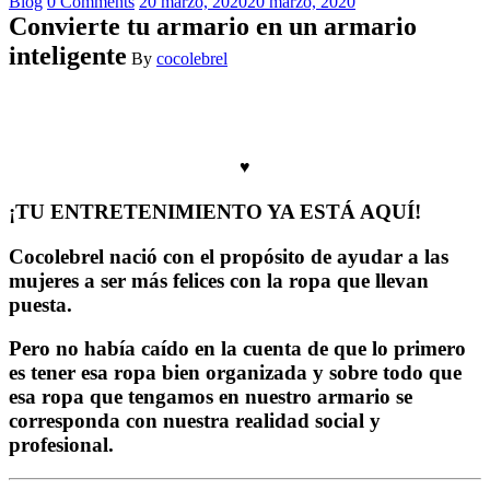
Categories
Blog
0 Comments
20 marzo, 2020
20 marzo, 2020
Convierte tu armario en un armario
inteligente
By
cocolebrel
♥
¡TU ENTRETENIMIENTO YA ESTÁ AQUÍ!
Cocolebrel nació con el propósito de ayudar a las
mujeres a ser más felices con la ropa que llevan
puesta.
Pero no había caído en la cuenta de que lo primero
es tener esa ropa bien organizada y sobre todo que
esa ropa que tengamos en nuestro armario se
corresponda con nuestra realidad social y
profesional.