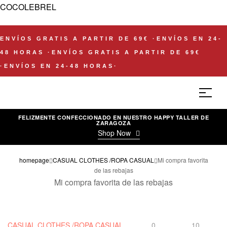
COCOLEBREL
ENVÍOS GRATIS A PARTIR DE 69€
·
ENVÍOS EN 24-
48 HORAS
·
ENVÍOS GRATIS A PARTIR DE 69€
·
ENVÍOS EN 24-48 HORAS
·
FELIZMENTE CONFECCIONADO EN NUESTRO HAPPY TALLER DE
ZARAGOZA
Shop Now
homepage
CASUAL CLOTHES /ROPA CASUAL
Mi compra favorita
de las rebajas
Mi compra favorita de las rebajas
CASUAL CLOTHES /ROPA CASUAL
,
0
10