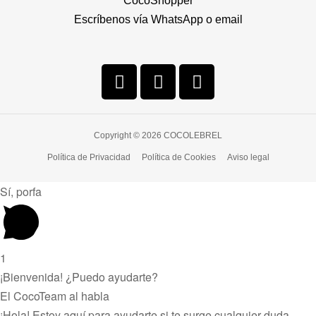
CocoShopper
Escríbenos vía WhatsApp o email
Copyright © 2026 COCOLEBREL
Política de Privacidad
Política de Cookies
Aviso legal
Sí, porfa
1
¡Bienvenida! ¿Puedo ayudarte?
El CocoTeam al habla
¡Hola! Estoy aquí para ayudarte si te surge cualquier duda