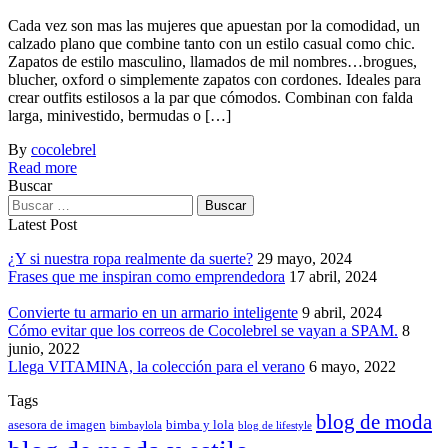
Cada vez son mas las mujeres que apuestan por la comodidad, un
calzado plano que combine tanto con un estilo casual como chic.
Zapatos de estilo masculino, llamados de mil nombres…brogues,
blucher, oxford o simplemente zapatos con cordones. Ideales para
crear outfits estilosos a la par que cómodos. Combinan con falda
larga, minivestido, bermudas o […]
By
cocolebrel
Read more
Buscar
Buscar:
Latest Post
¿Y si nuestra ropa realmente da suerte?
29 mayo, 2024
Frases que me inspiran como emprendedora
17 abril, 2024
Convierte tu armario en un armario inteligente
9 abril, 2024
Cómo evitar que los correos de Cocolebrel se vayan a SPAM.
8
junio, 2022
Llega VITAMINA, la colección para el verano
6 mayo, 2022
Tags
blog de moda
asesora de imagen
bimba y lola
bimbaylola
blog de lifestyle