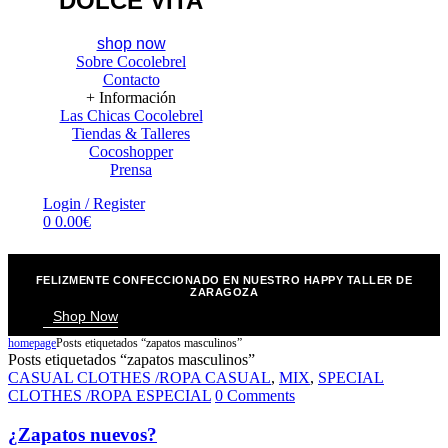
DOLCE VITA
shop now
Sobre Cocolebrel
Contacto
+ Información
Las Chicas Cocolebrel
Tiendas & Talleres
Cocoshopper
Prensa
Menu
Login / Register
0
0.00
€
FELIZMENTE CONFECCIONADO EN NUESTRO HAPPY TALLER DE
ZARAGOZA
Shop Now
homepage
Posts etiquetados “zapatos masculinos”
Posts etiquetados “zapatos masculinos”
Categories
CASUAL CLOTHES /ROPA CASUAL
,
MIX
,
SPECIAL
CLOTHES /ROPA ESPECIAL
0 Comments
¿Zapatos nuevos?