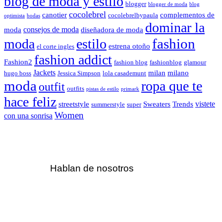
blog de moda y estilo
blogger
blogger de moda
blog
cocolebrel
canotier
complementos de
cocolebrelbypaula
optimista
bodas
dominar la
consejos de moda
moda
diseñadora de moda
fashion
moda
estilo
estrena otoño
el corte ingles
fashion addict
Fashion2
fashion blog
fashionblog
glamour
Jackets
milan
milano
hugo boss
Jessica Simpson
lola casademunt
moda
ropa que te
outfit
outfits
pistas de estilo
primark
hace feliz
vistete
streetstyle
Sweaters
Trends
summerstyle
super
Women
con una sonrisa
Hablan de nosotros