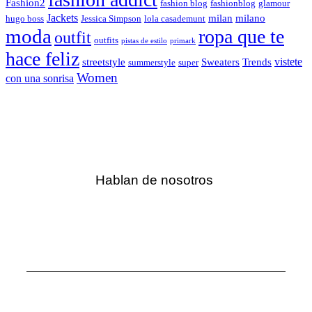
Fashion2
fashion blog
fashionblog
glamour
Jackets
milan
milano
hugo boss
Jessica Simpson
lola casademunt
moda
ropa que te
outfit
outfits
pistas de estilo
primark
hace feliz
vistete
streetstyle
Sweaters
Trends
summerstyle
super
Women
con una sonrisa
Hablan de nosotros