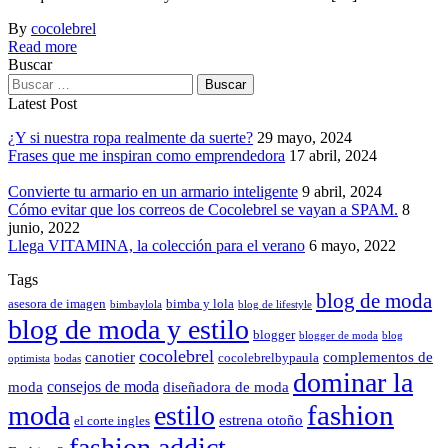
By
cocolebrel
Read more
Buscar
Latest Post
¿Y si nuestra ropa realmente da suerte?
29 mayo, 2024
Frases que me inspiran como emprendedora
17 abril, 2024
Convierte tu armario en un armario inteligente
9 abril, 2024
Cómo evitar que los correos de Cocolebrel se vayan a SPAM.
8
junio, 2022
Llega VITAMINA, la colección para el verano
6 mayo, 2022
Tags
blog de moda
asesora de imagen
bimba y lola
bimbaylola
blog de lifestyle
blog de moda y estilo
blogger
blogger de moda
blog
cocolebrel
canotier
complementos de
cocolebrelbypaula
optimista
bodas
dominar la
consejos de moda
moda
diseñadora de moda
fashion
moda
estilo
estrena otoño
el corte ingles
fashion addict