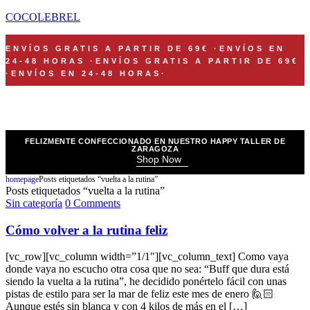
COCOLEBREL
ENVÍOS GRATIS A PARTIR DE 69€
·
ENVÍOS EN
24-48 HORAS
·
ENVÍOS GRATIS A PARTIR DE 69€
·
ENVÍOS EN 24-48 HORAS
·
FELIZMENTE CONFECCIONADO EN NUESTRO HAPPY TALLER DE
ZARAGOZA
Shop Now
homepage
Posts etiquetados “vuelta a la rutina”
Posts etiquetados “vuelta a la rutina”
Sin categoría
0 Comments
Cómo volver a la rutina feliz
[vc_row][vc_column width=”1/1″][vc_column_text] Como vaya
donde vaya no escucho otra cosa que no sea: “Buff que dura está
siendo la vuelta a la rutina”, he decidido ponértelo fácil con unas
pistas de estilo para ser la mar de feliz este mes de enero 🙋🏻
Aunque estés sin blanca y con 4 kilos de más en el […]