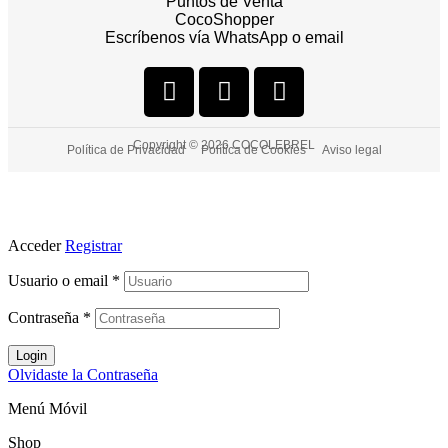
Puntos de Venta
CocoShopper
Escríbenos vía WhatsApp o email
Copyright © 2026 COCOLEBREL
Política de Privacidad
Política de Cookies
Aviso legal
Acceder
Registrar
Usuario o email
*
Contraseña
*
Login
Olvidaste la Contraseña
Menú Móvil
Shop