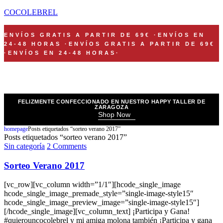
COCOLEBREL
ENVÍOS GRATIS A PARTIR DE 69€
·
ENVÍOS EN
24-48 HORAS
·
ENVÍOS GRATIS A PARTIR DE 69€
·
ENVÍOS EN 24-48 HORAS
·
FELIZMENTE CONFECCIONADO EN NUESTRO HAPPY TALLER DE
ZARAGOZA
Shop Now
homepage
Posts etiquetados “sorteo verano 2017”
Posts etiquetados “sorteo verano 2017”
Sin categoría
2 Comments
Sorteo Verano 2017
[vc_row][vc_column width=”1/1″][hcode_single_image
hcode_single_image_premade_style=”single-image-style15″
hcode_single_image_preview_image=”single-image-style15″]
[/hcode_single_image][vc_column_text] ¡Participa y Gana!
#quierouncocolebrel y mi amiga molona también ¡Participa y gana