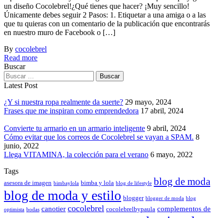
un diseño Cocolebrel!¿Qué tienes que hacer? ¡Muy sencillo!
Únicamente debes seguir 2 Pasos: 1. Etiquetar a una amiga o a las
que tu quieras con un comentario de la publicación que encontrarás
en nuestro muro de Facebook o […]
By
cocolebrel
Read more
Buscar
Latest Post
¿Y si nuestra ropa realmente da suerte?
29 mayo, 2024
Frases que me inspiran como emprendedora
17 abril, 2024
Convierte tu armario en un armario inteligente
9 abril, 2024
Cómo evitar que los correos de Cocolebrel se vayan a SPAM.
8
junio, 2022
Llega VITAMINA, la colección para el verano
6 mayo, 2022
Tags
blog de moda
asesora de imagen
bimba y lola
bimbaylola
blog de lifestyle
blog de moda y estilo
blogger
blogger de moda
blog
cocolebrel
canotier
complementos de
cocolebrelbypaula
optimista
bodas