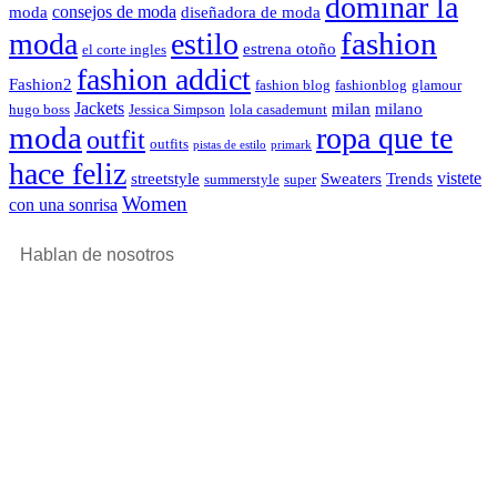
dominar la
consejos de moda
moda
diseñadora de moda
fashion
moda
estilo
estrena otoño
el corte ingles
fashion addict
Fashion2
fashion blog
fashionblog
glamour
Jackets
milan
milano
hugo boss
Jessica Simpson
lola casademunt
moda
ropa que te
outfit
outfits
pistas de estilo
primark
hace feliz
vistete
streetstyle
Sweaters
Trends
summerstyle
super
Women
con una sonrisa
Hablan de nosotros