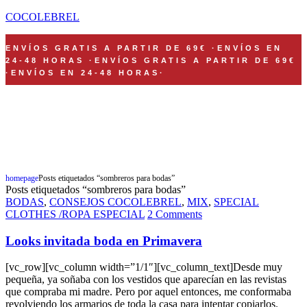
COCOLEBREL
ENVÍOS GRATIS A PARTIR DE 69€
·
ENVÍOS EN
24-48 HORAS
·
ENVÍOS GRATIS A PARTIR DE 69€
·
ENVÍOS EN 24-48 HORAS
·
FELIZMENTE CONFECCIONADO EN NUESTRO HAPPY TALLER DE
ZARAGOZA
Shop Now
homepage
Posts etiquetados “sombreros para bodas”
Posts etiquetados “sombreros para bodas”
BODAS
,
CONSEJOS COCOLEBREL
,
MIX
,
SPECIAL
CLOTHES /ROPA ESPECIAL
2 Comments
Looks invitada boda en Primavera
[vc_row][vc_column width=”1/1″][vc_column_text]Desde muy
pequeña, ya soñaba con los vestidos que aparecían en las revistas
que compraba mi madre. Pero por aquel entonces, me conformaba
revolviendo los armarios de toda la casa para intentar copiarlos.