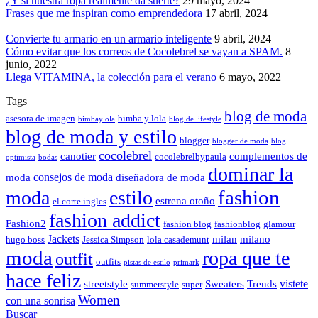
¿Y si nuestra ropa realmente da suerte?
29 mayo, 2024
Frases que me inspiran como emprendedora
17 abril, 2024
Convierte tu armario en un armario inteligente
9 abril, 2024
Cómo evitar que los correos de Cocolebrel se vayan a SPAM.
8
junio, 2022
Llega VITAMINA, la colección para el verano
6 mayo, 2022
Tags
blog de moda
asesora de imagen
bimba y lola
bimbaylola
blog de lifestyle
blog de moda y estilo
blogger
blogger de moda
blog
cocolebrel
canotier
complementos de
cocolebrelbypaula
optimista
bodas
dominar la
consejos de moda
moda
diseñadora de moda
fashion
moda
estilo
estrena otoño
el corte ingles
fashion addict
Fashion2
fashion blog
fashionblog
glamour
Jackets
milan
milano
hugo boss
Jessica Simpson
lola casademunt
moda
ropa que te
outfit
outfits
pistas de estilo
primark
hace feliz
vistete
streetstyle
Sweaters
Trends
summerstyle
super
Women
con una sonrisa
Buscar