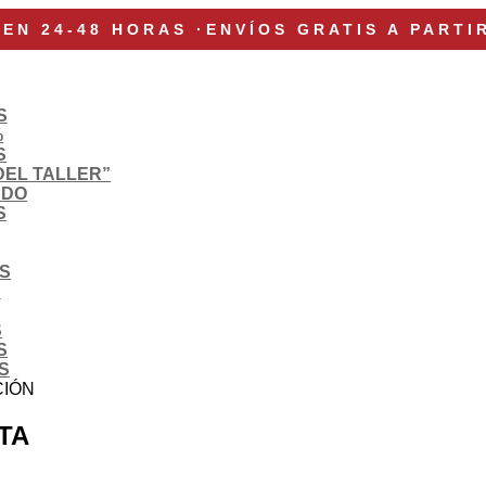
 EN 24-48 HORAS
·
ENVÍOS GRATIS A PARTI
S
%
S
DEL TALLER”
ADO
S
S
S
S
S
S
CIÓN
TA