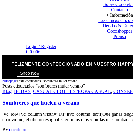
Sobre Cocolebr
Contacto
+ Información
Las Chicas Cocole
Tiendas & Talle
Cocoshopper
Prensa
Menu
Login / Register
0
0.00
€
FELIZMENTE CONFECCIONADO EN NUESTRO HAPPY
Shop Now
homepage
Posts etiquetados “sombreros mujer verano”
Posts etiquetados “sombreros mujer verano”
Categories
Blog
,
BODAS
,
CASUAL CLOTHES /ROPA CASUAL
,
CONSEJ
Sombreros que huelen a verano
[vc_row][vc_column width=”1/1″][vc_column_text]¡Qué ganas tengo de
en invierno, el olor no es igual. Cerrar los ojos y oír las olas tumbad
By
cocolebrel