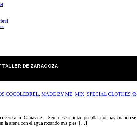
el
brel
res
 TALLER DE ZARAGOZA
OS COCOLEBREL
,
MADE BY ME
,
MIX
,
SPECIAL CLOTHES /R
 verano! Ganas de… Sentir ese olor tan peculiar que hay cuando se m
a en la arena con el agua rozando mis pies. […]