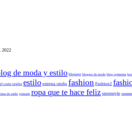
, 2022
log de moda y estilo
blogger
blogger de moda
blog optimista
bo
fashion
estilo
fashi
estrena otoño
Fashion2
el corte ingles
ropa que te hace feliz
streetstyle
summe
istas de estilo
primark