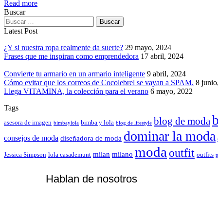
Read more
Buscar
Buscar:
Latest Post
¿Y si nuestra ropa realmente da suerte?
29 mayo, 2024
Frases que me inspiran como emprendedora
17 abril, 2024
Convierte tu armario en un armario inteligente
9 abril, 2024
Cómo evitar que los correos de Cocolebrel se vayan a SPAM.
8 junio
Llega VITAMINA, la colección para el verano
6 mayo, 2022
Tags
b
blog de moda
asesora de imagen
bimba y lola
bimbaylola
blog de lifestyle
dominar la moda
consejos de moda
diseñadora de moda
moda
outfit
milan
milano
Jessica Simpson
lola casademunt
outfits
p
Hablan de nosotros