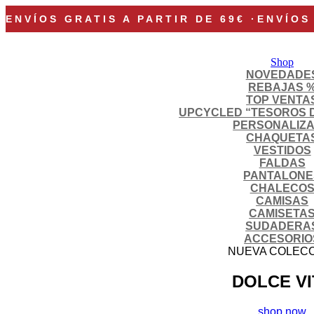
ENVÍOS GRATIS A PARTIR DE 69€
·
ENVÍOS
Shop
NOVEDADE
REBAJAS 
TOP VENTA
UPCYCLED “TESOROS 
PERSONALIZ
CHAQUETA
VESTIDOS
FALDAS
PANTALONE
CHALECO
CAMISAS
CAMISETA
SUDADERA
ACCESORIO
NUEVA COLEC
DOLCE VI
shop now