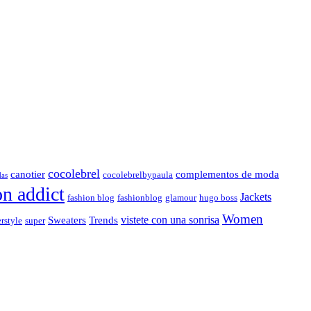
cocolebrel
canotier
complementos de moda
cocolebrelbypaula
das
on addict
Jackets
fashion blog
fashionblog
glamour
hugo boss
Women
vistete con una sonrisa
Sweaters
Trends
rstyle
super