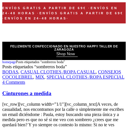
ENVÍOS GRATIS A PARTIR DE 69€
·
ENVÍOS EN
24-48 HORAS
·
ENVÍOS GRATIS A PARTIR DE 69€
·
ENVÍOS EN 24-48 HORAS
·
FELIZMENTE CONFECCIONADO EN NUESTRO HAPPY TALLER DE
ZARAGOZA
Shop Now
homepage
Posts etiquetados “sombreros boda”
Posts etiquetados “sombreros boda”
BODAS
,
CASUAL CLOTHES /ROPA CASUAL
,
CONSEJOS
COCOLEBREL
,
MIX
,
SPECIAL CLOTHES /ROPA ESPECIAL
4 Comments
Cinturones a medida
[vc_row][vc_column width=”1/1″][vc_column_text]A veces, de
casualidad, nos encontramos por la calle o simplemente me escribes
un email diciéndome : Paula, estoy buscando una pieza única y a
medida pero es que no sé si me veo con sombrero ¿crees que me
quedará bien? Y yo siempre os contesto lo mismo: Si no te ves