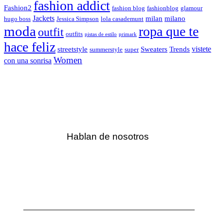
fashion addict
Fashion2
fashion blog
fashionblog
glamour
Jackets
milan
milano
hugo boss
Jessica Simpson
lola casademunt
moda
ropa que te
outfit
outfits
pistas de estilo
primark
hace feliz
vistete
streetstyle
Sweaters
Trends
summerstyle
super
Women
con una sonrisa
Hablan de nosotros