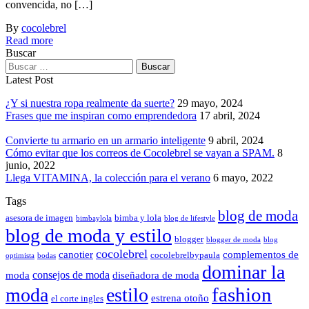
convencida, no […]
By
cocolebrel
Read more
Buscar
Latest Post
¿Y si nuestra ropa realmente da suerte?
29 mayo, 2024
Frases que me inspiran como emprendedora
17 abril, 2024
Convierte tu armario en un armario inteligente
9 abril, 2024
Cómo evitar que los correos de Cocolebrel se vayan a SPAM.
8
junio, 2022
Llega VITAMINA, la colección para el verano
6 mayo, 2022
Tags
blog de moda
asesora de imagen
bimba y lola
bimbaylola
blog de lifestyle
blog de moda y estilo
blogger
blogger de moda
blog
cocolebrel
canotier
complementos de
cocolebrelbypaula
optimista
bodas
dominar la
consejos de moda
moda
diseñadora de moda
fashion
moda
estilo
estrena otoño
el corte ingles