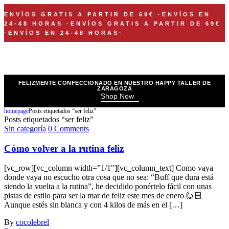
ENVÍOS GRATIS A PARTIR DE 69€
·
ENVÍOS EN
24-48 HORAS
·
ENVÍOS GRATIS A PARTIR DE 69€
·
ENVÍOS EN 24-48 HORAS
·
FELIZMENTE CONFECCIONADO EN NUESTRO HAPPY TALLER DE
ZARAGOZA
Shop Now
homepage
Posts etiquetados “ser feliz”
Posts etiquetados “ser feliz”
Sin categoría
0 Comments
Cómo volver a la rutina feliz
[vc_row][vc_column width=”1/1″][vc_column_text] Como vaya
donde vaya no escucho otra cosa que no sea: “Buff que dura está
siendo la vuelta a la rutina”, he decidido ponértelo fácil con unas
pistas de estilo para ser la mar de feliz este mes de enero 🙋🏻
Aunque estés sin blanca y con 4 kilos de más en el […]
By
cocolebrel