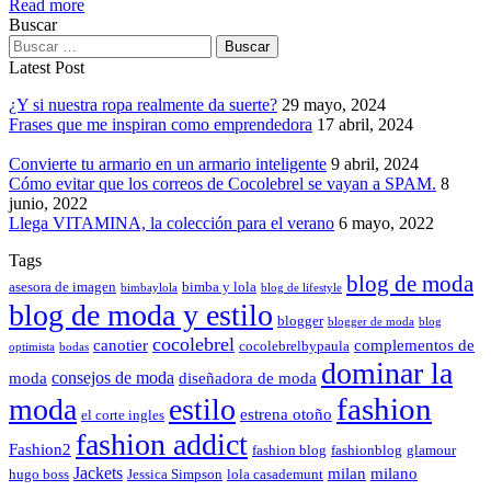
Read more
Buscar
Latest Post
¿Y si nuestra ropa realmente da suerte?
29 mayo, 2024
Frases que me inspiran como emprendedora
17 abril, 2024
Convierte tu armario en un armario inteligente
9 abril, 2024
Cómo evitar que los correos de Cocolebrel se vayan a SPAM.
8
junio, 2022
Llega VITAMINA, la colección para el verano
6 mayo, 2022
Tags
blog de moda
asesora de imagen
bimba y lola
bimbaylola
blog de lifestyle
blog de moda y estilo
blogger
blogger de moda
blog
cocolebrel
canotier
complementos de
cocolebrelbypaula
optimista
bodas
dominar la
consejos de moda
moda
diseñadora de moda
fashion
moda
estilo
estrena otoño
el corte ingles
fashion addict
Fashion2
fashion blog
fashionblog
glamour
Jackets
milan
milano
hugo boss
Jessica Simpson
lola casademunt