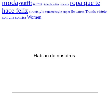
moda
ropa que te
outfit
outfits
pistas de estilo
primark
hace feliz
vistete
streetstyle
Sweaters
Trends
summerstyle
super
Women
con una sonrisa
Hablan de nosotros