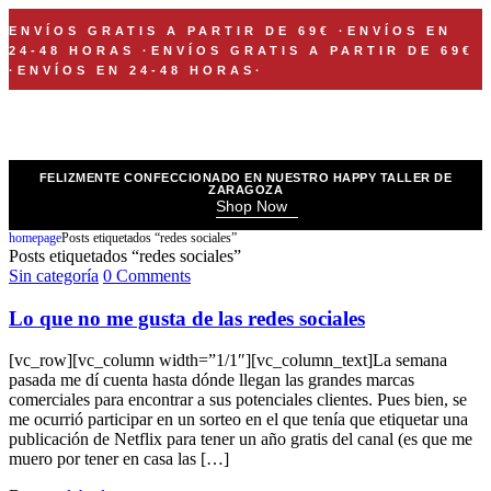
ENVÍOS GRATIS A PARTIR DE 69€
·
ENVÍOS EN
24-48 HORAS
·
ENVÍOS GRATIS A PARTIR DE 69€
·
ENVÍOS EN 24-48 HORAS
·
FELIZMENTE CONFECCIONADO EN NUESTRO HAPPY TALLER DE
ZARAGOZA
Shop Now
homepage
Posts etiquetados “redes sociales”
Posts etiquetados “redes sociales”
Sin categoría
0 Comments
Lo que no me gusta de las redes sociales
[vc_row][vc_column width=”1/1″][vc_column_text]La semana
pasada me dí cuenta hasta dónde llegan las grandes marcas
comerciales para encontrar a sus potenciales clientes. Pues bien, se
me ocurrió participar en un sorteo en el que tenía que etiquetar una
publicación de Netflix para tener un año gratis del canal (es que me
muero por tener en casa las […]