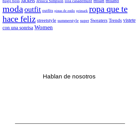
Jackets
milan
milano
hugo boss
Jessica Simpson
lola casademunt
moda
ropa que te
outfit
outfits
pistas de estilo
primark
hace feliz
vistete
streetstyle
Sweaters
Trends
summerstyle
super
Women
con una sonrisa
Hablan de nosotros