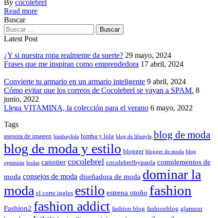
By
cocolebrel
Read more
Buscar
Latest Post
¿Y si nuestra ropa realmente da suerte?
29 mayo, 2024
Frases que me inspiran como emprendedora
17 abril, 2024
Convierte tu armario en un armario inteligente
9 abril, 2024
Cómo evitar que los correos de Cocolebrel se vayan a SPAM.
8
junio, 2022
Llega VITAMINA, la colección para el verano
6 mayo, 2022
Tags
blog de moda
asesora de imagen
bimba y lola
bimbaylola
blog de lifestyle
blog de moda y estilo
blogger
blogger de moda
blog
cocolebrel
canotier
complementos de
cocolebrelbypaula
optimista
bodas
dominar la
consejos de moda
moda
diseñadora de moda
fashion
moda
estilo
estrena otoño
el corte ingles
fashion addict
Fashion2
fashion blog
fashionblog
glamour