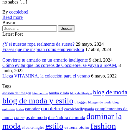
no sabes […]
By
cocolebrel
Read more
Buscar
Latest Post
¿Y si nuestra ropa realmente da suerte?
29 mayo, 2024
Frases que me inspiran como emprendedora
17 abril, 2024
Convierte tu armario en un armario inteligente
9 abril, 2024
Cómo evitar que los correos de Cocolebrel se vayan a SPAM.
8
junio, 2022
Llega VITAMINA, la colección para el verano
6 mayo, 2022
Tags
blog de moda
asesora de imagen
bimba y lola
bimbaylola
blog de lifestyle
blog de moda y estilo
blogger
blogger de moda
blog
cocolebrel
canotier
complementos de
cocolebrelbypaula
optimista
bodas
dominar la
consejos de moda
moda
diseñadora de moda
fashion
moda
estilo
estrena otoño
el corte ingles