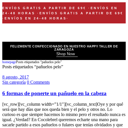
ENVÍOS GRATIS A PARTIR DE 69€
·
ENVÍOS EN
24-48 HORAS
·
ENVÍOS GRATIS A PARTIR DE 69€
·
ENVÍOS EN 24-48 HORAS
·
FELIZMENTE CONFECCIONADO EN NUESTRO HAPPY TALLER DE
ZARAGOZA
Shop Now
homepage
Posts etiquetados “pañuelos pelo”
Posts etiquetados “pañuelos pelo”
8 agosto, 2017
Sin categoría
0 Comments
6 formas de ponerte un pañuelo en la cabeza
[vc_row][vc_column width=”1/1″][vc_column_text]Oye y por qué
será que hay días que nos queda bien y el pelo y otros no. Lo
curioso es que siempre hacemos lo mismo pero el resultado nunca es
igual. ¿Verdad? En Cocolebrel queremos echarte una mano para
sacarle partido a esos pañuelos o fulares que tenías olvidados y que