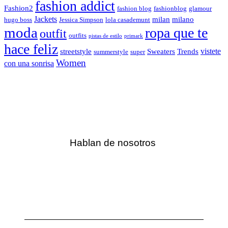
fashion addict
Fashion2
fashion blog
fashionblog
glamour
Jackets
milan
milano
hugo boss
Jessica Simpson
lola casademunt
moda
ropa que te
outfit
outfits
pistas de estilo
primark
hace feliz
vistete
streetstyle
Sweaters
Trends
summerstyle
super
Women
con una sonrisa
Hablan de nosotros