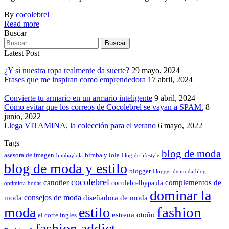
By
cocolebrel
Read more
Buscar
Latest Post
¿Y si nuestra ropa realmente da suerte?
29 mayo, 2024
Frases que me inspiran como emprendedora
17 abril, 2024
Convierte tu armario en un armario inteligente
9 abril, 2024
Cómo evitar que los correos de Cocolebrel se vayan a SPAM.
8
junio, 2022
Llega VITAMINA, la colección para el verano
6 mayo, 2022
Tags
blog de moda
asesora de imagen
bimba y lola
bimbaylola
blog de lifestyle
blog de moda y estilo
blogger
blogger de moda
blog
cocolebrel
canotier
complementos de
cocolebrelbypaula
optimista
bodas
dominar la
consejos de moda
moda
diseñadora de moda
fashion
moda
estilo
estrena otoño
el corte ingles
fashion addict