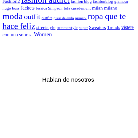
Fashion2
fashion blog
fashionblog
glamour
Jackets
milan
milano
hugo boss
Jessica Simpson
lola casademunt
moda
ropa que te
outfit
outfits
pistas de estilo
primark
hace feliz
vistete
streetstyle
Sweaters
Trends
summerstyle
super
Women
con una sonrisa
Hablan de nosotros