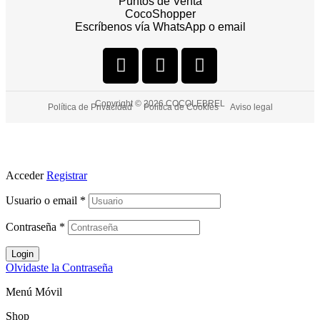
Puntos de Venta
CocoShopper
Escríbenos vía WhatsApp o email
Copyright © 2026 COCOLEBREL
Política de Privacidad
Política de Cookies
Aviso legal
Acceder
Registrar
Usuario o email
*
Contraseña
*
Login
Olvidaste la Contraseña
Menú Móvil
Shop