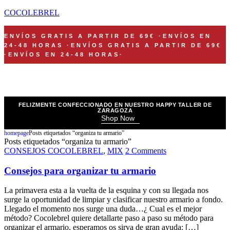
COCOLEBREL
ENVÍOS GRATIS A PARTIR DE 69€
·
ENVÍOS EN
24-48 HORAS
·
ENVÍOS GRATIS A PARTIR DE 69€
·
ENVÍOS EN 24-48 HORAS
·
FELIZMENTE CONFECCIONADO EN NUESTRO HAPPY TALLER DE
ZARAGOZA
Shop Now
homepage
Posts etiquetados “organiza tu armario”
Posts etiquetados “organiza tu armario”
CONSEJOS COCOLEBREL
,
MIX
2 Comments
Consejos para organizar tu armario
La primavera esta a la vuelta de la esquina y con su llegada nos
surge la oportunidad de limpiar y clasificar nuestro armario a fondo.
Llegado el momento nos surge una duda…¿ Cual es el mejor
método? Cocolebrel quiere detallarte paso a paso su método para
organizar el armario, esperamos os sirva de gran ayuda: […]