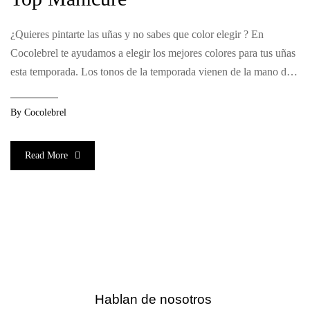
¿Quieres pintarte las uñas y no sabes que color elegir ? En
Cocolebrel te ayudamos a elegir los mejores colores para tus uñas
esta temporada. Los tonos de la temporada vienen de la mano de
Chanel, OPI y Astor pero buscaremos las versiones económicas
de la mano de “essence”. Mi neceser esta lleno de esta […]
By
Cocolebrel
Read More
Hablan de nosotros