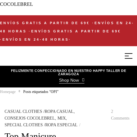
COCOLEBREL
ENVÍOS GRATIS A PARTIR DE 69€
·
ENVÍOS EN 24-
48 HORAS
·
ENVÍOS GRATIS A PARTIR DE 69€
·
ENVÍOS EN 24-48 HORAS
·
FELIZMENTE CONFECCIONADO EN NUESTRO HAPPY TALLER DE
ZARAGOZA
Shop Now
Homepage
Posts etiquetados “OPI”
CASUAL CLOTHES /ROPA CASUAL
,
2
CONSEJOS COCOLEBREL
,
MIX
,
Comments
SPECIAL CLOTHES /ROPA ESPECIAL
Top Manicure