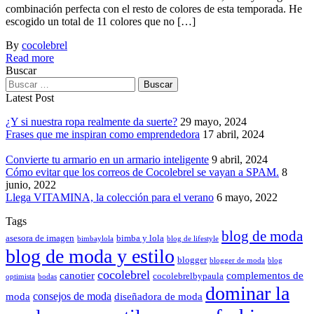
combinación perfecta con el resto de colores de esta temporada. He
escogido un total de 11 colores que no […]
By
cocolebrel
Read more
Buscar
Latest Post
¿Y si nuestra ropa realmente da suerte?
29 mayo, 2024
Frases que me inspiran como emprendedora
17 abril, 2024
Convierte tu armario en un armario inteligente
9 abril, 2024
Cómo evitar que los correos de Cocolebrel se vayan a SPAM.
8
junio, 2022
Llega VITAMINA, la colección para el verano
6 mayo, 2022
Tags
blog de moda
asesora de imagen
bimba y lola
bimbaylola
blog de lifestyle
blog de moda y estilo
blogger
blogger de moda
blog
cocolebrel
canotier
complementos de
cocolebrelbypaula
optimista
bodas
dominar la
consejos de moda
moda
diseñadora de moda