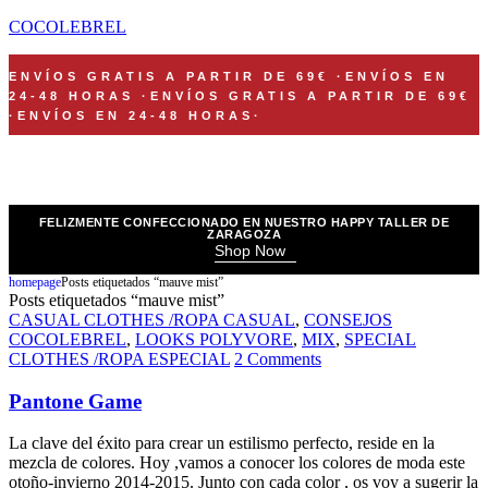
COCOLEBREL
ENVÍOS GRATIS A PARTIR DE 69€
·
ENVÍOS EN
24-48 HORAS
·
ENVÍOS GRATIS A PARTIR DE 69€
·
ENVÍOS EN 24-48 HORAS
·
FELIZMENTE CONFECCIONADO EN NUESTRO HAPPY TALLER DE
ZARAGOZA
Shop Now
homepage
Posts etiquetados “mauve mist”
Posts etiquetados “mauve mist”
CASUAL CLOTHES /ROPA CASUAL
,
CONSEJOS
COCOLEBREL
,
LOOKS POLYVORE
,
MIX
,
SPECIAL
CLOTHES /ROPA ESPECIAL
2 Comments
Pantone Game
La clave del éxito para crear un estilismo perfecto, reside en la
mezcla de colores. Hoy ,vamos a conocer los colores de moda este
otoño-invierno 2014-2015. Junto con cada color , os voy a sugerir la