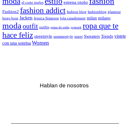
fashion
moda
estilo
estrena otoño
el corte ingles
fashion addict
Fashion2
fashion blog
fashionblog
glamour
Jackets
milan
milano
hugo boss
Jessica Simpson
lola casademunt
moda
ropa que te
outfit
outfits
pistas de estilo
primark
hace feliz
vistete
streetstyle
Sweaters
Trends
summerstyle
super
Women
con una sonrisa
Hablan de nosotros