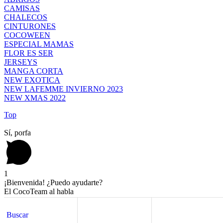
CAMISAS
CHALECOS
CINTURONES
COCOWEEN
ESPECIAL MAMAS
FLOR ES SER
JERSEYS
MANGA CORTA
NEW EXOTICA
NEW LAFEMME INVIERNO 2023
NEW XMAS 2022
Top
Sí, porfa
1
¡Bienvenida! ¿Puedo ayudarte?
El CocoTeam al habla
¡Hola! Estoy aquí para ayudarte si te surge cualquier duda
Buscar
Buscar
Shopping cart
close