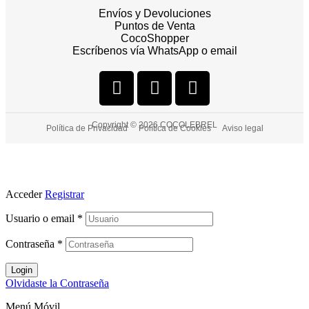
Envíos y Devoluciones
Puntos de Venta
CocoShopper
Escríbenos vía WhatsApp o email
Copyright © 2026 COCOLEBREL
Política de Privacidad
Política de Cookies
Aviso legal
Acceder
Registrar
Usuario o email
*
Contraseña
*
Login
Olvidaste la Contraseña
Menú Móvil