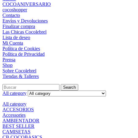
COCOANIVERSARIO
cocoshopper
Contacto
Envíos y Devoluciones
Finalizar compra
Las Chicas Cocolebrel
Lista de deseo
Mi Cuenta
Política de Cookies
Política de Privacidad
Prensa
Shop
Sobre Cocolebrel
Tiendas & Talleres
Search
Search
for:
All category
All category
ACCESORIOS
Accessories
AMBIENTADOR
BEST SELLER
CAMISETAS
CB COCOBASICS