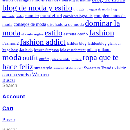
asesora de imagen
bimba y lola
bimbaylola
blog de lifestyle
blog de moda y estilo
blogger
blogger de moda
blog
cocolebrel
canotier
complementos de
cocolebrelbypaula
optimista
bodas
dominar la
consejos de moda
moda
diseñadora de moda
fashion
moda
estilo
estrena otoño
el corte ingles
fashion addict
Fashion2
fashion blog
fashionblog
glamour
Jackets
milan
milano
hugo boss
Jessica Simpson
lola casademunt
moda
ropa que te
outfit
outfits
pistas de estilo
primark
hace feliz
vistete
streetstyle
Sweaters
Trends
summerstyle
super
Women
con una sonrisa
Buscar
Search
Account
Cart
Buscar
Buscar