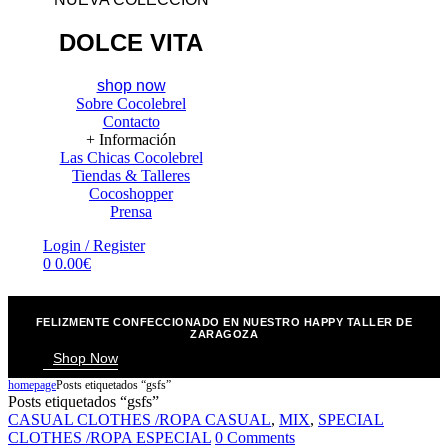
DOLCE VITA
shop now
Sobre Cocolebrel
Contacto
+ Información
Las Chicas Cocolebrel
Tiendas & Talleres
Cocoshopper
Prensa
Menu
Login / Register
0
0.00
€
FELIZMENTE CONFECCIONADO EN NUESTRO HAPPY TALLER DE
ZARAGOZA
Shop Now
homepage
Posts etiquetados “gsfs”
Posts etiquetados “gsfs”
Categories
CASUAL CLOTHES /ROPA CASUAL
,
MIX
,
SPECIAL
CLOTHES /ROPA ESPECIAL
0 Comments