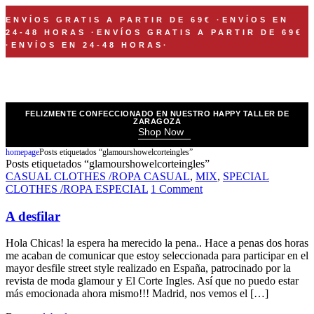
ENVÍOS GRATIS A PARTIR DE 69€
·
ENVÍOS EN
24-48 HORAS
·
ENVÍOS GRATIS A PARTIR DE 69€
·
ENVÍOS EN 24-48 HORAS
·
FELIZMENTE CONFECCIONADO EN NUESTRO HAPPY TALLER DE
ZARAGOZA
Shop Now
homepage
Posts etiquetados “glamourshowelcorteingles”
Posts etiquetados “glamourshowelcorteingles”
CASUAL CLOTHES /ROPA CASUAL
,
MIX
,
SPECIAL
CLOTHES /ROPA ESPECIAL
1 Comment
A desfilar
Hola Chicas! la espera ha merecido la pena.. Hace a penas dos horas
me acaban de comunicar que estoy seleccionada para participar en el
mayor desfile street style realizado en España, patrocinado por la
revista de moda glamour y El Corte Ingles. Así que no puedo estar
más emocionada ahora mismo!!! Madrid, nos vemos el […]