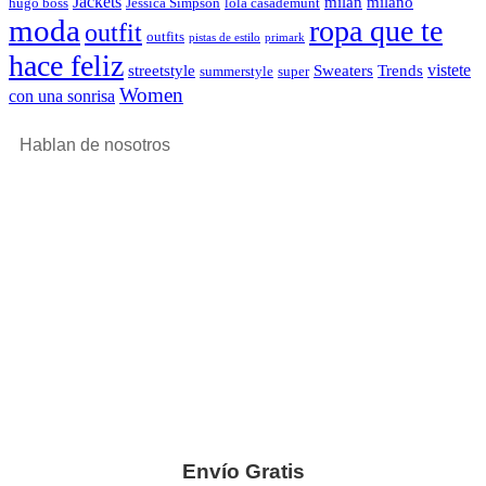
Jackets
milan
milano
hugo boss
Jessica Simpson
lola casademunt
moda
ropa que te
outfit
outfits
pistas de estilo
primark
hace feliz
vistete
streetstyle
Sweaters
Trends
summerstyle
super
Women
con una sonrisa
Hablan de nosotros
Envío Gratis