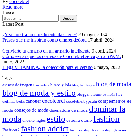
By
cocolebrel
Read more
Buscar
Latest Post
¿Y si nuestra ropa realmente da suerte?
29 mayo, 2024
Frases que me inspiran como emprendedora
17 abril, 2024
Convierte tu armario en un armario inteligente
9 abril, 2024
Cómo evitar que los correos de Cocolebrel se vayan a SPAM.
8
junio, 2022
Llega VITAMINA, la colección para el verano
6 mayo, 2022
Tags
blog de moda
asesora de imagen
bimba y lola
bimbaylola
blog de lifestyle
blog de moda y estilo
blogger
blogger de moda
blog
cocolebrel
canotier
complementos de
cocolebrelbypaula
optimista
bodas
dominar la
consejos de moda
moda
diseñadora de moda
fashion
moda
estilo
estrena otoño
el corte ingles
fashion addict
Fashion2
fashion blog
fashionblog
glamour