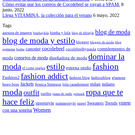
Cómo evitar que los correos de Cocolebrel se vayan a SPAM.
8
junio, 2022
Llega VITAMINA, la colección para el verano
6 mayo, 2022
Tags
blog de moda
asesora de imagen
bimba y lola
bimbaylola
blog de lifestyle
blog de moda y estilo
blogger
blogger de moda
blog
cocolebrel
canotier
complementos de
cocolebrelbypaula
optimista
bodas
dominar la
consejos de moda
moda
diseñadora de moda
fashion
moda
estilo
estrena otoño
el corte ingles
fashion addict
Fashion2
fashion blog
fashionblog
glamour
Jackets
milan
milano
hugo boss
Jessica Simpson
lola casademunt
moda
ropa que te
outfit
outfits
pistas de estilo
primark
hace feliz
vistete
streetstyle
Sweaters
Trends
summerstyle
super
Women
con una sonrisa