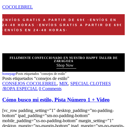
COCOLEBREL
ENVÍOS GRATIS A PARTIR DE 69€
·
ENVÍOS EN
24-48 HORAS
·
ENVÍOS GRATIS A PARTIR DE 69€
·
ENVÍOS EN 24-48 HORAS
·
FELIZMENTE CONFECCIONADO EN NUESTRO HAPPY TALLER DE
ZARAGOZA
Shop Now
homepage
Posts etiquetados “consejos de estilo”
Posts etiquetados “consejos de estilo”
CONSEJOS COCOLEBREL
,
MIX
,
SPECIAL CLOTHES
/ROPA ESPECIAL
0 Comments
Cómo busco mi estilo, Pista Número 1 + Video
[vc_row padding_setting=”1″ desktop_padding=”no-padding-
bottom” ipad_padding=”sm-no-padding-bottom”
mobile_padding=”xs-no-padding-bottom” margin_setting=”1″
desktop_margin=”no-margin-bottom” ipad_margin=”sm-no-margin-