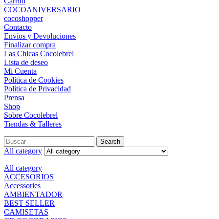
Carrito
COCOANIVERSARIO
cocoshopper
Contacto
Envíos y Devoluciones
Finalizar compra
Las Chicas Cocolebrel
Lista de deseo
Mi Cuenta
Política de Cookies
Política de Privacidad
Prensa
Shop
Sobre Cocolebrel
Tiendas & Talleres
Search
All category
All category
ACCESORIOS
Accessories
AMBIENTADOR
BEST SELLER
CAMISETAS