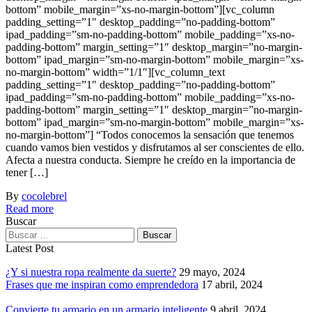
bottom” mobile_margin=”xs-no-margin-bottom”][vc_column
padding_setting=”1″ desktop_padding=”no-padding-bottom”
ipad_padding=”sm-no-padding-bottom” mobile_padding=”xs-no-
padding-bottom” margin_setting=”1″ desktop_margin=”no-margin-
bottom” ipad_margin=”sm-no-margin-bottom” mobile_margin=”xs-
no-margin-bottom” width=”1/1″][vc_column_text
padding_setting=”1″ desktop_padding=”no-padding-bottom”
ipad_padding=”sm-no-padding-bottom” mobile_padding=”xs-no-
padding-bottom” margin_setting=”1″ desktop_margin=”no-margin-
bottom” ipad_margin=”sm-no-margin-bottom” mobile_margin=”xs-
no-margin-bottom”] “Todos conocemos la sensación que tenemos
cuando vamos bien vestidos y disfrutamos al ser conscientes de ello.
Afecta a nuestra conducta. Siempre he creído en la importancia de
tener […]
By
cocolebrel
Read more
Buscar
Latest Post
¿Y si nuestra ropa realmente da suerte?
29 mayo, 2024
Frases que me inspiran como emprendedora
17 abril, 2024
Convierte tu armario en un armario inteligente
9 abril, 2024