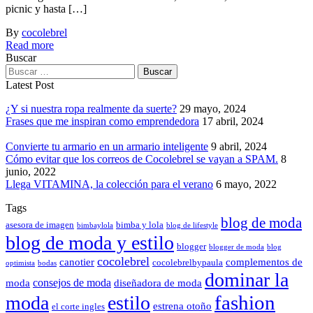
picnic y hasta […]
By
cocolebrel
Read more
Buscar
Latest Post
¿Y si nuestra ropa realmente da suerte?
29 mayo, 2024
Frases que me inspiran como emprendedora
17 abril, 2024
Convierte tu armario en un armario inteligente
9 abril, 2024
Cómo evitar que los correos de Cocolebrel se vayan a SPAM.
8
junio, 2022
Llega VITAMINA, la colección para el verano
6 mayo, 2022
Tags
blog de moda
asesora de imagen
bimba y lola
bimbaylola
blog de lifestyle
blog de moda y estilo
blogger
blogger de moda
blog
cocolebrel
canotier
complementos de
cocolebrelbypaula
optimista
bodas
dominar la
consejos de moda
moda
diseñadora de moda
fashion
moda
estilo
estrena otoño
el corte ingles