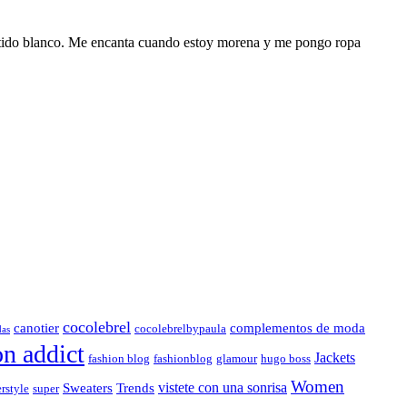
estido blanco. Me encanta cuando estoy morena y me pongo ropa
cocolebrel
canotier
complementos de moda
cocolebrelbypaula
das
on addict
Jackets
fashion blog
fashionblog
glamour
hugo boss
Women
vistete con una sonrisa
Sweaters
Trends
rstyle
super