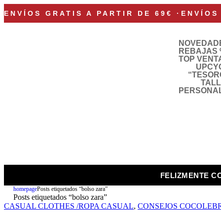
ENVÍOS GRATIS A PARTIR DE 69€
·
ENVÍOS
NOVEDAD
REBAJAS 
TOP VENT
UPCY
“TESOR
TAL
PERSONA
FELIZMENTE C
homepage
Posts etiquetados “bolso zara”
Posts etiquetados “bolso zara”
CASUAL CLOTHES /ROPA CASUAL
,
CONSEJOS COCOLEB