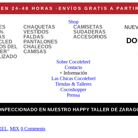
 EN 24-48 HORAS
·
ENVÍOS GRATIS A PARTI
Shop
ES
CHAQUETAS
CAMISETAS
NUEV
%
VESTIDOS
SUDADERAS
AS
FALDAS
ACCESORIOS
DO
CLED
PANTALONES
OS DEL
CHALECOS
LER”
CAMISAS
LIZADO
Sobre Cocolebrel
Contacto
+ Información
Las Chicas Cocolebrel
Tiendas & Talleres
Cocoshopper
Prensa
ONFECCIONADO EN NUESTRO HAPPY TALLER DE ZARAG
REL
,
MIX
0 Comments