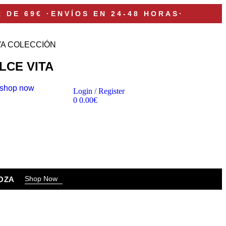
R DE 69€
·
ENVÍOS EN 24-48 HORAS
·
A COLECCIÓN
LCE VITA
shop now
Login / Register
0
0.00
€
Shop Now
OZA