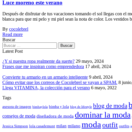
Luce moreno este verano
Después de disfrutar de tus vacaciones tomando el sol llegas con e
blanca para que mi pelo y mi piel sean la nota de color. Los vestidos
By
cocolebrel
Read more
Buscar
Latest Post
¿Y si nuestra ropa realmente da suerte?
29 mayo, 2024
Frases que me inspiran como emprendedora
17 abril, 2024
Convierte tu armario en un armario inteligente
9 abril, 2024
Cómo evitar que los correos de Cocolebrel se vayan a SPAM.
8 junio
Llega VITAMINA, la colección para el verano
6 mayo, 2022
Tags
b
blog de moda
asesora de imagen
bimba y lola
bimbaylola
blog de lifestyle
dominar la moda
consejos de moda
diseñadora de moda
moda
outfit
milan
milano
Jessica Simpson
lola casademunt
outfits
p