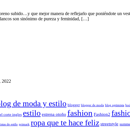
l moreno subido…y que mejor manera de reflejarlo que poniéndote un v
 blancos son sinónimo de pureza y feminidad, […]
, 2022
log de moda y estilo
blogger
blogger de moda
blog optimista
bo
fashion
estilo
fashi
estrena otoño
Fashion2
el corte ingles
ropa que te hace feliz
streetstyle
summe
istas de estilo
primark