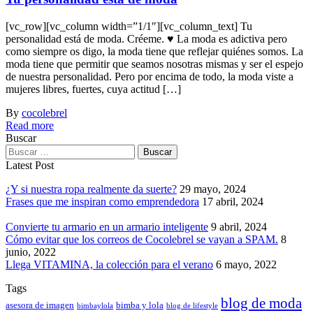
[vc_row][vc_column width=”1/1″][vc_column_text] Tu
personalidad está de moda. Créeme. ♥ La moda es adictiva pero
como siempre os digo, la moda tiene que reflejar quiénes somos. La
moda tiene que permitir que seamos nosotras mismas y ser el espejo
de nuestra personalidad. Pero por encima de todo, la moda viste a
mujeres libres, fuertes, cuya actitud […]
By
cocolebrel
Read more
Buscar
Buscar:
Latest Post
¿Y si nuestra ropa realmente da suerte?
29 mayo, 2024
Frases que me inspiran como emprendedora
17 abril, 2024
Convierte tu armario en un armario inteligente
9 abril, 2024
Cómo evitar que los correos de Cocolebrel se vayan a SPAM.
8
junio, 2022
Llega VITAMINA, la colección para el verano
6 mayo, 2022
Tags
blog de moda
asesora de imagen
bimba y lola
bimbaylola
blog de lifestyle