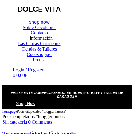
DOLCE VITA
shop now
Sobre Cocolebrel
Contacto
+ Información
Las Chicas Cocolebrel
Tiendas & Talleres
Cocoshopper
Prensa
Menu
Login / Register
0
0.00
€
FELIZMENTE CONFECCIONADO EN NUESTRO HAPPY TALLER DE
ZARAGOZA
Shop Now
homepage
Posts etiquetados “blogger huesca”
Posts etiquetados “blogger huesca”
Categories
Sin categoría
0 Comments
Tu personalidad está de moda