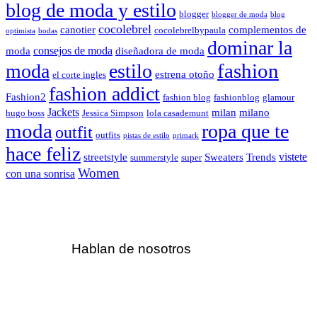
blog de moda y estilo
blogger
blogger de moda
blog
cocolebrel
canotier
complementos de
cocolebrelbypaula
optimista
bodas
dominar la
consejos de moda
moda
diseñadora de moda
fashion
moda
estilo
estrena otoño
el corte ingles
fashion addict
Fashion2
fashion blog
fashionblog
glamour
Jackets
milan
milano
hugo boss
Jessica Simpson
lola casademunt
moda
ropa que te
outfit
outfits
pistas de estilo
primark
hace feliz
vistete
streetstyle
Sweaters
Trends
summerstyle
super
Women
con una sonrisa
Hablan de nosotros