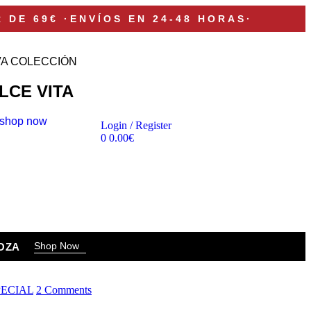
R DE 69€
·
ENVÍOS EN 24-48 HORAS
·
A COLECCIÓN
LCE VITA
shop now
Login / Register
0
0.00
€
Shop Now
OZA
PECIAL
2 Comments