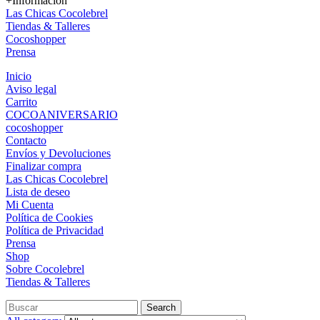
+Información
Las Chicas Cocolebrel
Tiendas & Talleres
Cocoshopper
Prensa
Inicio
Aviso legal
Carrito
COCOANIVERSARIO
cocoshopper
Contacto
Envíos y Devoluciones
Finalizar compra
Las Chicas Cocolebrel
Lista de deseo
Mi Cuenta
Política de Cookies
Política de Privacidad
Prensa
Shop
Sobre Cocolebrel
Tiendas & Talleres
Search