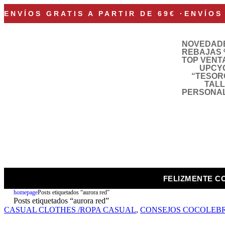
ENVÍOS GRATIS A PARTIR DE 69€
·
ENVÍOS
NOVEDAD
REBAJAS 
TOP VENT
UPCY
“TESOR
TAL
PERSONA
FELIZMENTE C
homepage
Posts etiquetados “aurora red”
Posts etiquetados “aurora red”
CASUAL CLOTHES /ROPA CASUAL
,
CONSEJOS COCOLEB