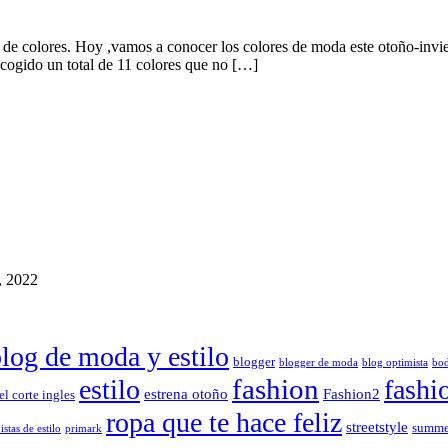
la de colores. Hoy ,vamos a conocer los colores de moda este otoño-invi
scogido un total de 11 colores que no […]
, 2022
log de moda y estilo
blogger
blogger de moda
blog optimista
bo
fashion
estilo
fashi
estrena otoño
Fashion2
el corte ingles
ropa que te hace feliz
streetstyle
summe
istas de estilo
primark