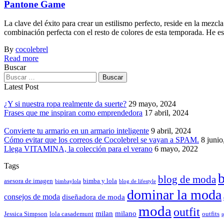
Pantone Game
La clave del éxito para crear un estilismo perfecto, reside en la mezc
combinación perfecta con el resto de colores de esta temporada. He e
By
cocolebrel
Read more
Buscar
Latest Post
¿Y si nuestra ropa realmente da suerte?
29 mayo, 2024
Frases que me inspiran como emprendedora
17 abril, 2024
Convierte tu armario en un armario inteligente
9 abril, 2024
Cómo evitar que los correos de Cocolebrel se vayan a SPAM.
8 junio
Llega VITAMINA, la colección para el verano
6 mayo, 2022
Tags
b
blog de moda
asesora de imagen
bimba y lola
bimbaylola
blog de lifestyle
dominar la moda
consejos de moda
diseñadora de moda
moda
outfit
milan
milano
Jessica Simpson
lola casademunt
outfits
p