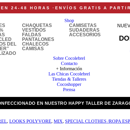
 EN 24-48 HORAS
·
ENVÍOS GRATIS A PARTI
Shop
ES
CHAQUETAS
CAMISETAS
NUEV
%
VESTIDOS
SUDADERAS
AS
FALDAS
ACCESORIOS
DO
CLED
PANTALONES
OS DEL
CHALECOS
LER”
CAMISAS
LIZADO
Sobre Cocolebrel
Contacto
+ Información
Las Chicas Cocolebrel
Tiendas & Talleres
Cocoshopper
Prensa
ONFECCIONADO EN NUESTRO HAPPY TALLER DE ZARAG
REL
,
LOOKS POLYVORE
,
MIX
,
SPECIAL CLOTHES /ROPA ES