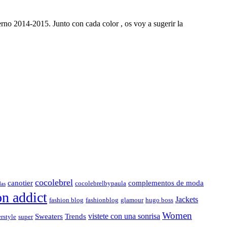
erno 2014-2015. Junto con cada color , os voy a sugerir la
cocolebrel
canotier
complementos de moda
cocolebrelbypaula
das
on addict
Jackets
fashion blog
fashionblog
glamour
hugo boss
Women
vistete con una sonrisa
Sweaters
Trends
rstyle
super