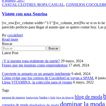
8 febrero, 2017
CASUAL CLOTHES /ROPA CASUAL
,
CONSEJOS COCOLEB
Vístete con una Sonrisa
[vc_row][vc_column width=”1/1″][vc_column_text]No se si os lo he co
parecido perfecto para llegar al asunto que os quiero contar hoy. La
By
cocolebrel
Read more
Buscar
Latest Post
¿Y si nuestra ropa realmente da suerte?
29 mayo, 2024
Frases que me inspiran como emprendedora
17 abril, 2024
Convierte tu armario en un armario inteligente
9 abril, 2024
Cómo evitar que los correos de Cocolebrel se vayan a SPAM.
8 junio
Llega VITAMINA, la colección para el verano
6 mayo, 2022
Tags
b
blog de moda
asesora de imagen
bimba y lola
bimbaylola
blog de lifestyle
dominar la moda
consejos de moda
diseñadora de moda