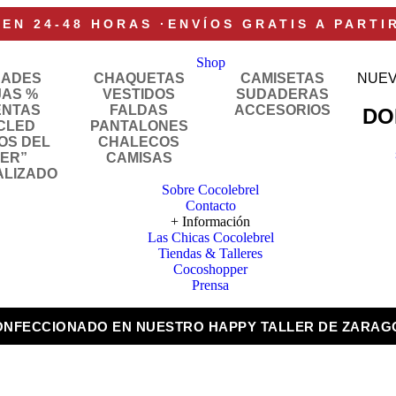
 EN 24-48 HORAS
·
ENVÍOS GRATIS A PARTI
Shop
DADES
CHAQUETAS
CAMISETAS
NUEV
JAS %
VESTIDOS
SUDADERAS
ENTAS
FALDAS
ACCESORIOS
DO
CLED
PANTALONES
OS DEL
CHALECOS
LER”
CAMISAS
ALIZADO
Sobre Cocolebrel
Contacto
+ Información
Las Chicas Cocolebrel
Tiendas & Talleres
Cocoshopper
Prensa
ONFECCIONADO EN NUESTRO HAPPY TALLER DE ZARAG