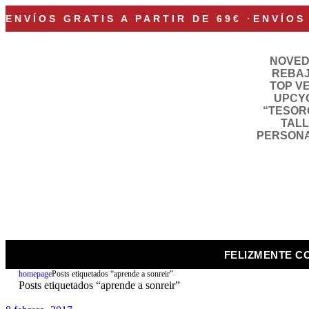
ENVÍOS GRATIS A PARTIR DE 69€
·
ENVÍOS
NOVE
REBA
TOP V
UPCY
“TESOR
TAL
PERSON
FELIZMENTE C
homepage
Posts etiquetados “aprende a sonreir”
Posts etiquetados “aprende a sonreir”