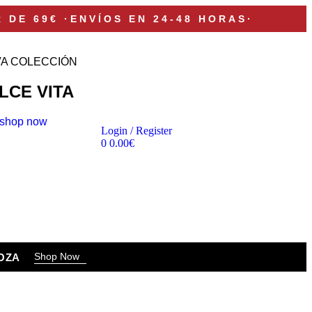
R DE 69€
·
ENVÍOS EN 24-48 HORAS
·
A COLECCIÓN
LCE VITA
shop now
Login / Register
0
0.00
€
Shop Now
OZA