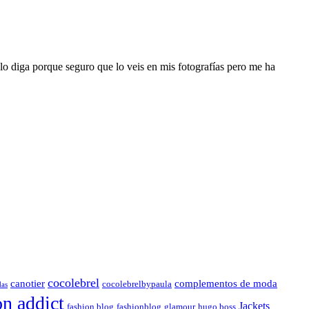
o diga porque seguro que lo veis en mis fotografías pero me ha
cocolebrel
canotier
complementos de moda
cocolebrelbypaula
das
on addict
Jackets
fashion blog
fashionblog
glamour
hugo boss