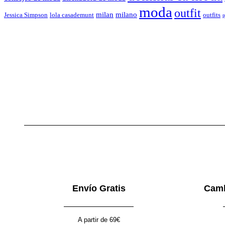
moda
outfit
milan
milano
Jessica Simpson
lola casademunt
outfits
p
Envío Gratis
Camb
A partir de 69€