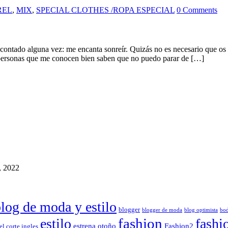
REL
,
MIX
,
SPECIAL CLOTHES /ROPA ESPECIAL
0 Comments
ntado alguna vez: me encanta sonreír. Quizás no es necesario que os l
s personas que me conocen bien saben que no puedo parar de […]
, 2022
log de moda y estilo
blogger
blogger de moda
blog optimista
bo
fashion
estilo
fashi
estrena otoño
Fashion2
el corte ingles