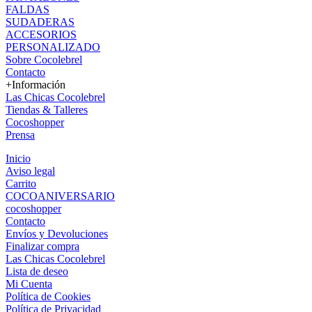
FALDAS
SUDADERAS
ACCESORIOS
PERSONALIZADO
Sobre Cocolebrel
Contacto
+Información
Las Chicas Cocolebrel
Tiendas & Talleres
Cocoshopper
Prensa
Inicio
Aviso legal
Carrito
COCOANIVERSARIO
cocoshopper
Contacto
Envíos y Devoluciones
Finalizar compra
Las Chicas Cocolebrel
Lista de deseo
Mi Cuenta
Política de Cookies
Política de Privacidad