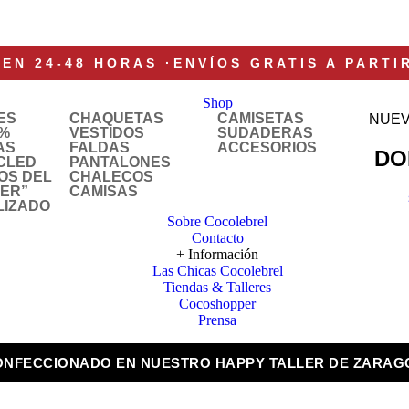
 EN 24-48 HORAS
·
ENVÍOS GRATIS A PARTI
Shop
ES
CHAQUETAS
CAMISETAS
NUEV
%
VESTIDOS
SUDADERAS
AS
FALDAS
ACCESORIOS
DO
CLED
PANTALONES
OS DEL
CHALECOS
LER”
CAMISAS
LIZADO
Sobre Cocolebrel
Contacto
+ Información
Las Chicas Cocolebrel
Tiendas & Talleres
Cocoshopper
Prensa
ONFECCIONADO EN NUESTRO HAPPY TALLER DE ZARAG