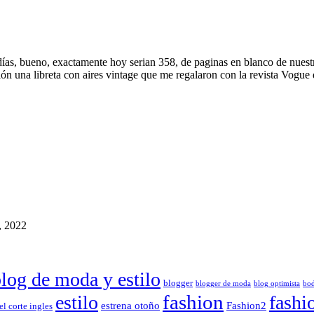
 bueno, exactamente hoy serian 358, de paginas en blanco de nuestro 
sión una libreta con aires vintage que me regalaron con la revista Vogue
, 2022
log de moda y estilo
blogger
blogger de moda
blog optimista
bo
fashion
estilo
fashi
estrena otoño
Fashion2
el corte ingles