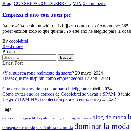
Blog
,
CONSEJOS COCOLEBREL
,
MIX
0 Comments
Empieza el año con buen pie
[vc_row][vc_column width=”1/1″][vc_column_text]Año nuevo,365 días,
poder escribir todo lo que quieras. Yo este año he elegido para la oca
By
cocolebrel
Read more
Buscar
Latest Post
¿Y si nuestra ropa realmente da suerte?
29 mayo, 2024
Frases que me inspiran como emprendedora
17 abril, 2024
Convierte tu armario en un armario inteligente
9 abril, 2024
Cómo evitar que los correos de Cocolebrel se vayan a SPAM.
8 junio
Llega VITAMINA, la colección para el verano
6 mayo, 2022
Tags
b
blog de moda
asesora de imagen
bimba y lola
bimbaylola
blog de lifestyle
dominar la moda
consejos de moda
diseñadora de moda