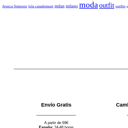
moda
outfit
milan
milano
Jessica Simpson
lola casademunt
outfits
p
Envío Gratis
Camb
A partir de 69€
España:
24-48 horas