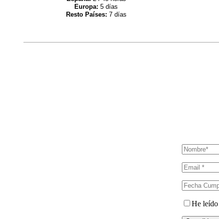
Europa:
5 días
Resto Países:
7 días
He leído