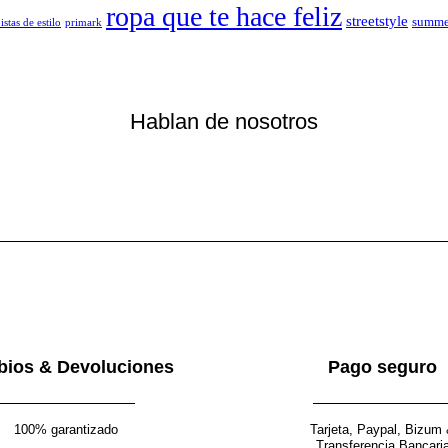
ropa que te hace feliz
streetstyle
summe
istas de estilo
primark
Hablan de nosotros
ios & Devoluciones
Pago seguro
100% garantizado
Tarjeta, Paypal, Bizum
Transferencia Bancari