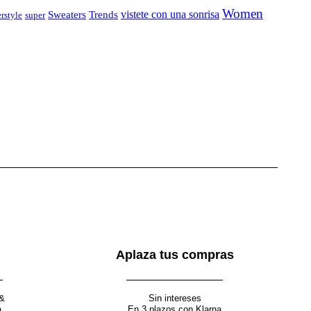
Women
vistete con una sonrisa
Sweaters
Trends
rstyle
super
Aplaza tus compras
 &
Sin intereses
a
En 3 plazos con Klarna