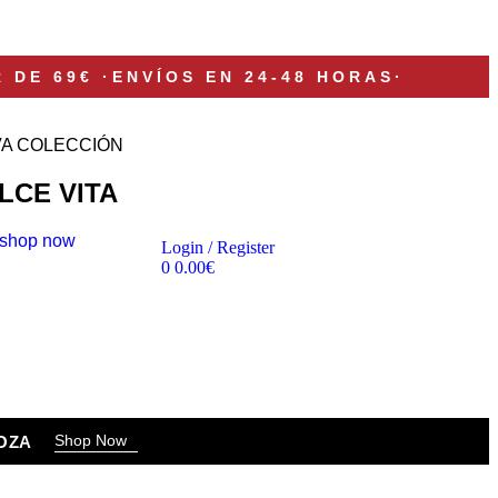
R DE 69€
·
ENVÍOS EN 24-48 HORAS
·
A COLECCIÓN
LCE VITA
shop now
Login / Register
0
0.00
€
Shop Now
OZA