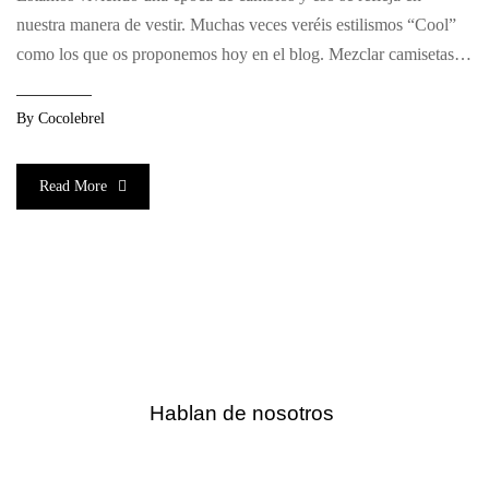
nuestra manera de vestir. Muchas veces veréis estilismos “Cool”
como los que os proponemos hoy en el blog. Mezclar camisetas
sport – chic con una falda o unos tejanos rotos y taconazos. Si
sabes llevarlo, es todo un acierto. El resultado; Un look
By
Cocolebrel
desenfadado, […]
Read More
Hablan de nosotros