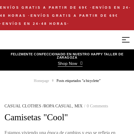
ENVÍOS GRATIS A PARTIR DE 69€
·
ENVÍOS EN 24-
48 HORAS
·
ENVÍOS GRATIS A PARTIR DE 69€
·
ENVÍOS EN 24-48 HORAS
·
FELIZMENTE CONFECCIONADO EN NUESTRO HAPPY TALLER DE
ZARAGOZA
Shop Now
Homepage
Posts etiquetados “a bicyclette”
CASUAL CLOTHES /ROPA CASUAL
,
MIX
0 Comments
Camisetas "Cool"
Estamos viviendo una época de cambios y eso se refleja en