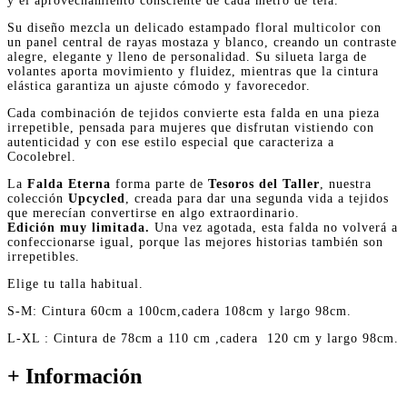
y el aprovechamiento consciente de cada metro de tela.
Su diseño mezcla un delicado estampado floral multicolor con
un panel central de rayas mostaza y blanco, creando un contraste
alegre, elegante y lleno de personalidad. Su silueta larga de
volantes aporta movimiento y fluidez, mientras que la cintura
elástica garantiza un ajuste cómodo y favorecedor.
Cada combinación de tejidos convierte esta falda en una pieza
irrepetible, pensada para mujeres que disfrutan vistiendo con
autenticidad y con ese estilo especial que caracteriza a
Cocolebrel.
La
Falda Eterna
forma parte de
Tesoros del Taller
, nuestra
colección
Upcycled
, creada para dar una segunda vida a tejidos
que merecían convertirse en algo extraordinario.
Edición muy limitada.
Una vez agotada, esta falda no volverá a
confeccionarse igual, porque las mejores historias también son
irrepetibles.
Elige tu talla habitual.
S-M: Cintura 60cm a 100cm,cadera 108cm y largo 98cm.
L-XL : Cintura de 78cm a 110 cm ,cadera 120 cm y largo 98cm.
+ Información