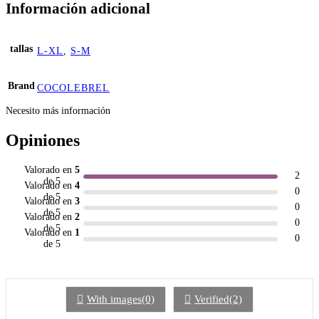
Información adicional
tallas
L-XL
,
S-M
Brand
COCOLEBREL
Necesito más información
Opiniones
Valorado en
5
2
de 5
Valorado en
4
0
de 5
Valorado en
3
0
de 5
Valorado en
2
0
de 5
Valorado en
1
0
de 5
With images(0)
Verified(2)