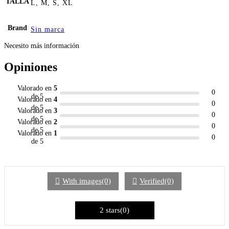
TALLA
L, M, S, XL
Brand
Sin marca
Necesito más información
Opiniones
Valorado en
5
0
de 5
Valorado en
4
0
de 5
Valorado en
3
0
de 5
Valorado en
2
0
de 5
Valorado en
1
0
de 5
With images(0)
Verified(0)
2 stars(0)