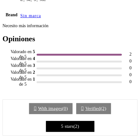
Brand
Sin marca
Necesito más información
Opiniones
Valorado en
5
2
de 5
Valorado en
4
0
de 5
Valorado en
3
0
de 5
Valorado en
2
0
de 5
Valorado en
1
0
de 5
With images(0)
Verified(2)
5 stars(2)