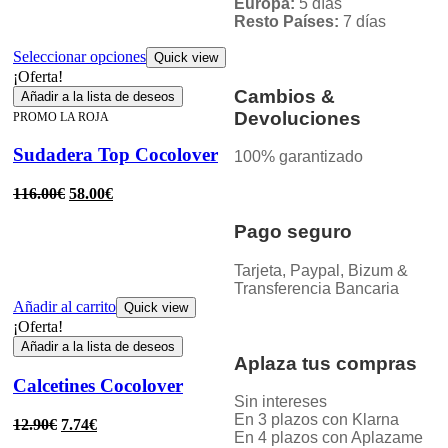
Europa:
5 días
Resto Países:
7 días
Seleccionar opciones
Quick view
¡Oferta!
Cambios &
Añadir a la lista de deseos
Devoluciones
PROMO LA ROJA
Sudadera Top Cocolover
100% garantizado
116.00
€
58.00
€
Pago seguro
Tarjeta, Paypal, Bizum &
Transferencia Bancaria
Añadir al carrito
Quick view
¡Oferta!
Añadir a la lista de deseos
Aplaza tus compras
Calcetines Cocolover
Sin intereses
En 3 plazos con Klarna
12.90
€
7.74
€
En 4 plazos con Aplazame