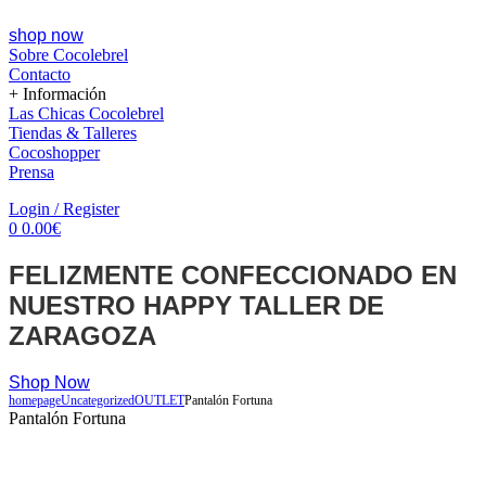
shop now
Sobre Cocolebrel
Contacto
+ Información
Las Chicas Cocolebrel
Tiendas & Talleres
Cocoshopper
Prensa
Menu
Login / Register
0
0.00
€
FELIZMENTE CONFECCIONADO EN
NUESTRO HAPPY TALLER DE
ZARAGOZA
Shop Now
homepage
Uncategorized
OUTLET
Pantalón Fortuna
Pantalón Fortuna