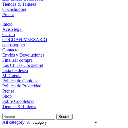
Tiendas & Talleres
Cocoshopper
Prensa
Inicio
Aviso legal
Carrito
COCOANIVERSARIO
cocoshopper
Contacto
Envíos y Devoluciones
Finalizar compra
Las Chicas Cocolebrel
Lista de deseo
Mi Cuenta
Política de Cookies
Política de Privacidad
Prensa
Shop
Sobre Cocolebrel
Tiendas & Talleres
Search
Search
for:
All category