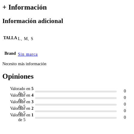
+ Información
Información adicional
TALLA
L, M, S
Brand
Sin marca
Necesito más información
Opiniones
Valorado en
5
0
de 5
Valorado en
4
0
de 5
Valorado en
3
0
de 5
Valorado en
2
0
de 5
Valorado en
1
0
de 5