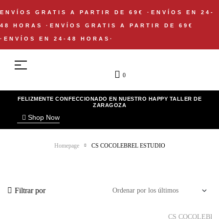
ENVÍOS GRATIS A PARTIR DE 69€
·
ENVÍOS EN 24-
48 HORAS
·
ENVÍOS GRATIS A PARTIR DE 69€
·
ENVÍOS EN 24-48 HORAS
·
0
FELIZMENTE CONFECCIONADO EN NUESTRO HAPPY TALLER DE
ZARAGOZA
Shop Now
Homepage
CS COCOLEBREL ESTUDIO
Filtrar por
CS COCOLEBR