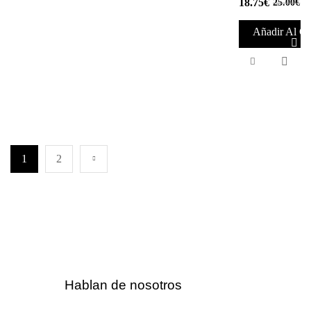
18.75
€
25.00
€
Añadir Al Ca
¡OFERTA!
1
2
Hablan de nosotros